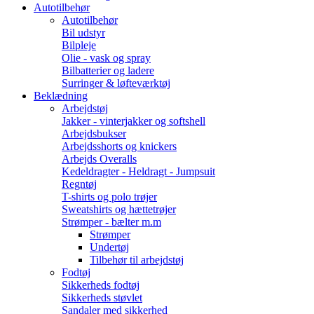
Autotilbehør
Autotilbehør
Bil udstyr
Bilpleje
Olie - vask og spray
Bilbatterier og ladere
Surringer & løfteværktøj
Beklædning
Arbejdstøj
Jakker - vinterjakker og softshell
Arbejdsbukser
Arbejdsshorts og knickers
Arbejds Overalls
Kedeldragter - Heldragt - Jumpsuit
Regntøj
T-shirts og polo trøjer
Sweatshirts og hættetrøjer
Strømper - bælter m.m
Strømper
Undertøj
Tilbehør til arbejdstøj
Fodtøj
Sikkerheds fodtøj
Sikkerheds støvlet
Sandaler med sikkerhed