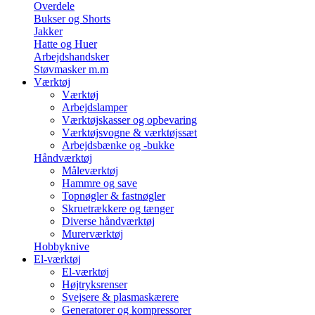
Overdele
Bukser og Shorts
Jakker
Hatte og Huer
Arbejdshandsker
Støvmasker m.m
Værktøj
Værktøj
Arbejdslamper
Værktøjskasser og opbevaring
Værktøjsvogne & værktøjssæt
Arbejdsbænke og -bukke
Håndværktøj
Måleværktøj
Hammre og save
Topnøgler & fastnøgler
Skruetrækkere og tænger
Diverse håndværktøj
Murerværktøj
Hobbyknive
El-værktøj
El-værktøj
Højtryksrenser
Svejsere & plasmaskærere
Generatorer og kompressorer