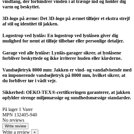
vindfang, der forhindrer vinden i at trænge ind og holder dig
varm og beskyttet.
3D-logo på ærme: Det 3D-logo på ærmet tilføjer et ekstra strejf
af stil og identitet til jakken.
Logostrop ved lynlås: En logostrop ved lynlåsen giver dig
mulighed for nemt at tilføje tilbehør eller personlige detaljer.
Garage ved alle lynlåse: Lynlås-garager sikrer, at lynlåsene
forbliver beskyttede og ikke irriterer huden eller klæderne.
Vandsøjletryk 8000 mm: Jakken er vind- og vandafvisende med
en imponerende vandsøjletryk på 8000 mm, hvilket sikrer, at
du forbliver tør i vådt vejr.
Sikkerhed: OEKO-TEX®-certificeringen garanterer, at jakken
opfylder strenge miljømæssige og sundhedsmæssige standarder.
På lager
1 Varer
MPN
132405-940
No reviews
Write review
Write a review
×