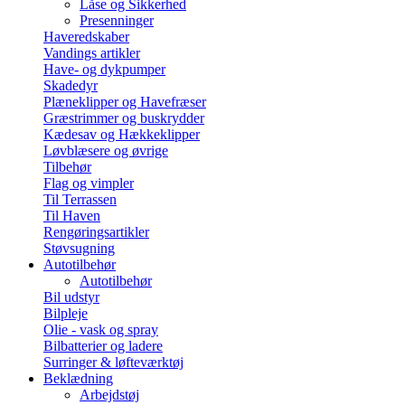
Låse og Sikkerhed
Presenninger
Haveredskaber
Vandings artikler
Have- og dykpumper
Skadedyr
Plæneklipper og Havefræser
Græstrimmer og buskrydder
Kædesav og Hækkeklipper
Løvblæsere og øvrige
Tilbehør
Flag og vimpler
Til Terrassen
Til Haven
Rengøringsartikler
Støvsugning
Autotilbehør
Autotilbehør
Bil udstyr
Bilpleje
Olie - vask og spray
Bilbatterier og ladere
Surringer & løfteværktøj
Beklædning
Arbejdstøj