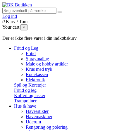
Log ind
0
Kurv
/
Tom
Your cart
×
Der er ikke flere varer i din indkøbskurv
Fritid og Leg
Fritid
Spraymaling
Male og hobby artikler
Krus med tryk
Rodekassen
Elektronik
Spil og Køretøjer
Fritid og leg
Kuffert og tasker
Trampoliner
Hus & have
Haveartikler
Havemaskiner
Uderum
Rengøring og polering