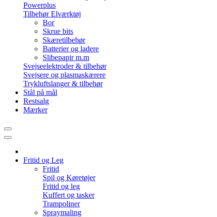
Powerplus
Tilbehør Elværktøj
Bor
Skrue bits
Skæretilbehør
Batterier og ladere
Slibepapir m.m
Svejseelektroder & tilbehør
Svejsere og plasmaskærere
Trykluftslanger & tilbehør
Stål på mål
Restsalg
Mærker
Fritid og Leg
Fritid
Spil og Køretøjer
Fritid og leg
Kuffert og tasker
Trampoliner
Spraymaling