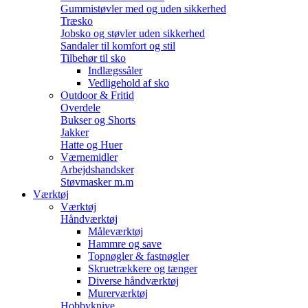
Gummistøvler med og uden sikkerhed
Træsko
Jobsko og støvler uden sikkerhed
Sandaler til komfort og stil
Tilbehør til sko
Indlægssåler
Vedligehold af sko
Outdoor & Fritid
Overdele
Bukser og Shorts
Jakker
Hatte og Huer
Værnemidler
Arbejdshandsker
Støvmasker m.m
Værktøj
Værktøj
Håndværktøj
Måleværktøj
Hammre og save
Topnøgler & fastnøgler
Skruetrækkere og tænger
Diverse håndværktøj
Murerværktøj
Hobbyknive