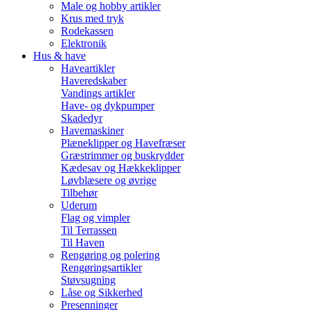
Male og hobby artikler
Krus med tryk
Rodekassen
Elektronik
Hus & have
Haveartikler
Haveredskaber
Vandings artikler
Have- og dykpumper
Skadedyr
Havemaskiner
Plæneklipper og Havefræser
Græstrimmer og buskrydder
Kædesav og Hækkeklipper
Løvblæsere og øvrige
Tilbehør
Uderum
Flag og vimpler
Til Terrassen
Til Haven
Rengøring og polering
Rengøringsartikler
Støvsugning
Låse og Sikkerhed
Presenninger