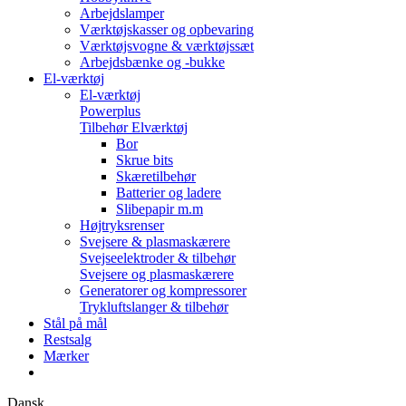
Arbejdslamper
Værktøjskasser og opbevaring
Værktøjsvogne & værktøjssæt
Arbejdsbænke og -bukke
El-værktøj
El-værktøj
Powerplus
Tilbehør Elværktøj
Bor
Skrue bits
Skæretilbehør
Batterier og ladere
Slibepapir m.m
Højtryksrenser
Svejsere & plasmaskærere
Svejseelektroder & tilbehør
Svejsere og plasmaskærere
Generatorer og kompressorer
Trykluftslanger & tilbehør
Stål på mål
Restsalg
Mærker
Dansk