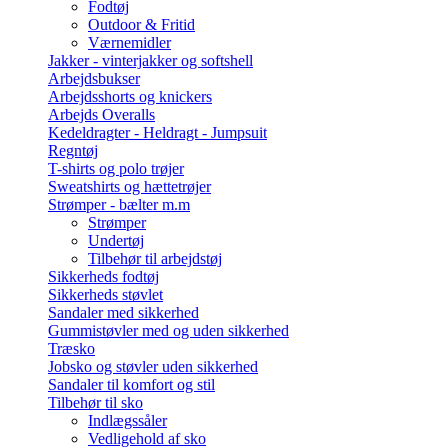
Fodtøj
Outdoor & Fritid
Værnemidler
Jakker - vinterjakker og softshell
Arbejdsbukser
Arbejdsshorts og knickers
Arbejds Overalls
Kedeldragter - Heldragt - Jumpsuit
Regntøj
T-shirts og polo trøjer
Sweatshirts og hættetrøjer
Strømper - bælter m.m
Strømper
Undertøj
Tilbehør til arbejdstøj
Sikkerheds fodtøj
Sikkerheds støvlet
Sandaler med sikkerhed
Gummistøvler med og uden sikkerhed
Træsko
Jobsko og støvler uden sikkerhed
Sandaler til komfort og stil
Tilbehør til sko
Indlægssåler
Vedligehold af sko