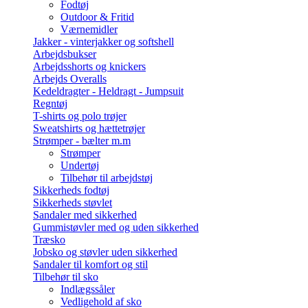
Fodtøj
Outdoor & Fritid
Værnemidler
Jakker - vinterjakker og softshell
Arbejdsbukser
Arbejdsshorts og knickers
Arbejds Overalls
Kedeldragter - Heldragt - Jumpsuit
Regntøj
T-shirts og polo trøjer
Sweatshirts og hættetrøjer
Strømper - bælter m.m
Strømper
Undertøj
Tilbehør til arbejdstøj
Sikkerheds fodtøj
Sikkerheds støvlet
Sandaler med sikkerhed
Gummistøvler med og uden sikkerhed
Træsko
Jobsko og støvler uden sikkerhed
Sandaler til komfort og stil
Tilbehør til sko
Indlægssåler
Vedligehold af sko