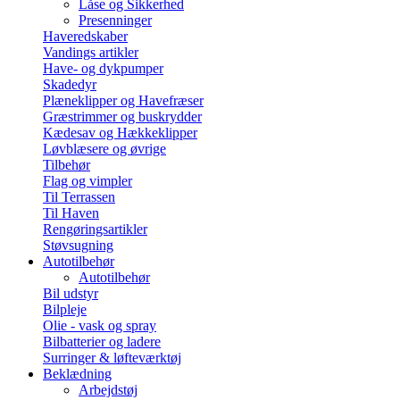
Låse og Sikkerhed
Presenninger
Haveredskaber
Vandings artikler
Have- og dykpumper
Skadedyr
Plæneklipper og Havefræser
Græstrimmer og buskrydder
Kædesav og Hækkeklipper
Løvblæsere og øvrige
Tilbehør
Flag og vimpler
Til Terrassen
Til Haven
Rengøringsartikler
Støvsugning
Autotilbehør
Autotilbehør
Bil udstyr
Bilpleje
Olie - vask og spray
Bilbatterier og ladere
Surringer & løfteværktøj
Beklædning
Arbejdstøj