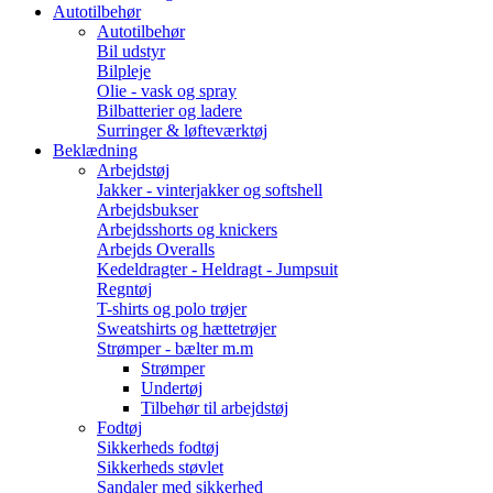
Autotilbehør
Autotilbehør
Bil udstyr
Bilpleje
Olie - vask og spray
Bilbatterier og ladere
Surringer & løfteværktøj
Beklædning
Arbejdstøj
Jakker - vinterjakker og softshell
Arbejdsbukser
Arbejdsshorts og knickers
Arbejds Overalls
Kedeldragter - Heldragt - Jumpsuit
Regntøj
T-shirts og polo trøjer
Sweatshirts og hættetrøjer
Strømper - bælter m.m
Strømper
Undertøj
Tilbehør til arbejdstøj
Fodtøj
Sikkerheds fodtøj
Sikkerheds støvlet
Sandaler med sikkerhed