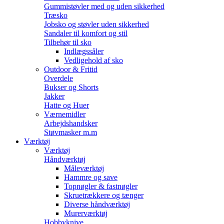
Gummistøvler med og uden sikkerhed
Træsko
Jobsko og støvler uden sikkerhed
Sandaler til komfort og stil
Tilbehør til sko
Indlægssåler
Vedligehold af sko
Outdoor & Fritid
Overdele
Bukser og Shorts
Jakker
Hatte og Huer
Værnemidler
Arbejdshandsker
Støvmasker m.m
Værktøj
Værktøj
Håndværktøj
Måleværktøj
Hammre og save
Topnøgler & fastnøgler
Skruetrækkere og tænger
Diverse håndværktøj
Murerværktøj
Hobbyknive