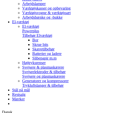
Arbejdslamper
Værktøjskasser og opbevaring
Værktøjsvogne & værktøjssæt
Arbejdsbænke og -bukke
El-værktøj
El-værktøj
Powerplus
Tilbehør Elværktøj
Bor
Skrue bits
Skæretilbehør
Batterier og ladere
Slibepapir m.m
Højtryksrenser
Svejsere & plasmaskærere
Svejseelektroder & tilbehør
Svejsere og plasmaskærere
Generatorer og kompressorer
Trykluftslanger & tilbehør
Stål på mål
Restsalg
Mærker
Dansk