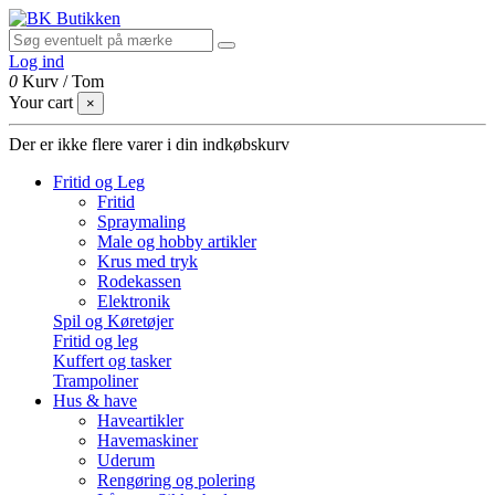
Log ind
0
Kurv
/
Tom
Your cart
×
Der er ikke flere varer i din indkøbskurv
Fritid og Leg
Fritid
Spraymaling
Male og hobby artikler
Krus med tryk
Rodekassen
Elektronik
Spil og Køretøjer
Fritid og leg
Kuffert og tasker
Trampoliner
Hus & have
Haveartikler
Havemaskiner
Uderum
Rengøring og polering