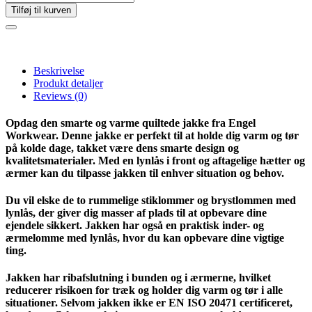
Tilføj til kurven
Beskrivelse
Produkt detaljer
Reviews
(0)
Opdag den smarte og varme quiltede jakke fra Engel
Workwear. Denne jakke er perfekt til at holde dig varm og tør
på kolde dage, takket være dens smarte design og
kvalitetsmaterialer. Med en lynlås i front og aftagelige hætter og
ærmer kan du tilpasse jakken til enhver situation og behov.
Du vil elske de to rummelige stiklommer og brystlommen med
lynlås, der giver dig masser af plads til at opbevare dine
ejendele sikkert. Jakken har også en praktisk inder- og
ærmelomme med lynlås, hvor du kan opbevare dine vigtige
ting.
Jakken har ribafslutning i bunden og i ærmerne, hvilket
reducerer risikoen for træk og holder dig varm og tør i alle
situationer. Selvom jakken ikke er EN ISO 20471 certificeret,