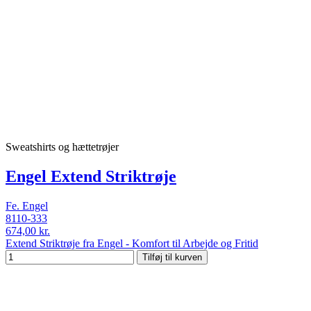
Sweatshirts og hættetrøjer
Engel Extend Striktrøje
Fe. Engel
8110-333
674,00 kr.
Extend Striktrøje fra Engel - Komfort til Arbejde og Fritid
Tilføj til kurven