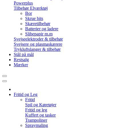
Powerplus
Tilbehør Elværktøj
Bor
Skrue bits
Skæretilbehør
Batterier og ladere
Slibepapir m.m
Svejseelektroder & tilbehør
Svejsere og plasmaskærere
Trykluftslanger & tilbehør
Stål på mål
Restsalg
Mærker
Fritid og Leg
Fritid
Spil og Køretøjer
Fritid og leg
Kuffert og tasker
Trampoliner
Spraymaling