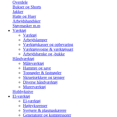
Overdele
Bukser og Shorts
Jakker
Hatte og Huer
Arbejdshandsker
Støvmasker m.m
Værktøj
Værktøj
Arbejdslamper
Værktøjskasser og opbevaring
Værktøjsvogne & værktøjssæt
Arbejdsbænke og -bukke
Håndværktøj
Måleværktøj
Hammre og save
Topnøgler & fastnøgler
Skruetrækkere og tænger
Diverse håndværktøj
Murerværktøj
Hobbyknive
El-værktøj
El-værktøj
Højtryksrenser
Svejsere & plasmaskærere
Generatorer og kompressorer