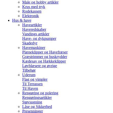
Male og hobby artikler
Krus med tryk
Rodekassen
Elektronik
Hus & have
Haveartikler
Haveredskaber
Vandings artikler
Have- og dykpumper
Skadedyr
Havemaskiner
Plæneklipper og Havefræser
Græstrimmer og buskrydder
Kædesav og Hækkeklipper
Løvblæsere og øvrige
Tilbehør
Uderum
Flag og vimpler
Til Terrassen
Til Haven
Rengøring og polering
Rengøringsartikler
Støvsugning
Låse og Sikkerhed
Presenninger