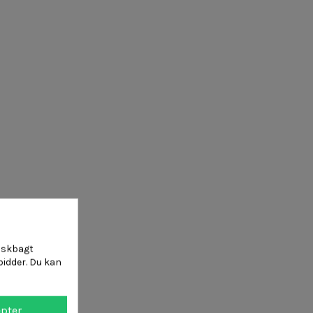
riskbagt
dbidder. Du kan
pter