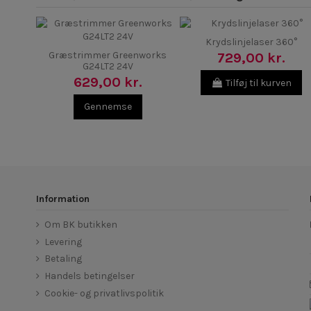
Krydslinjelaser 360°
Græstrimmer Greenworks
729,00 kr.
G24LT2 24V
629,00 kr.
Tilføj til kurven
Gennemse
Information
Om BK butikken
Levering
Betaling
Handels betingelser
Cookie- og privatlivspolitik