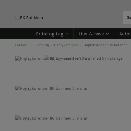
Fritid og Leg
Hus & have
Autot
Forside
El-værktøj
Højtryksrenser
Højtryksrenser 110 bar med 5