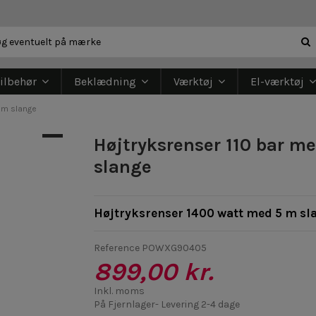
ilbehør
Beklædning
Værktøj
El-værktøj
 m slange
Højtryksrenser 110 bar m
slange
Højtryksrenser 1400 watt med 5 m sl
Reference
POWXG90405
899,00 kr.
Inkl. moms
På Fjernlager- Levering 2-4 dage