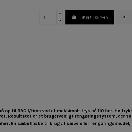
Tilføj til kurven
å op til 390 l/time ved et maksimalt tryk på 110 bar. Højtr
eret. Resultatet er et brugervenligt rengøringssystem, der s
r. En sæbeflaske til brug af sæbe eller rengøringsmiddel, 