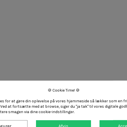
🍪
Cookie Time!
🍪
ies for at gøre din oplevelse på vores hjemmeside så lækker som en f
Ved at fortsætte med at browse, siger du "ja tak" til vores digitale go
stere smagen via dine cookie-indstillinger.
igurer
Afvis
Acce