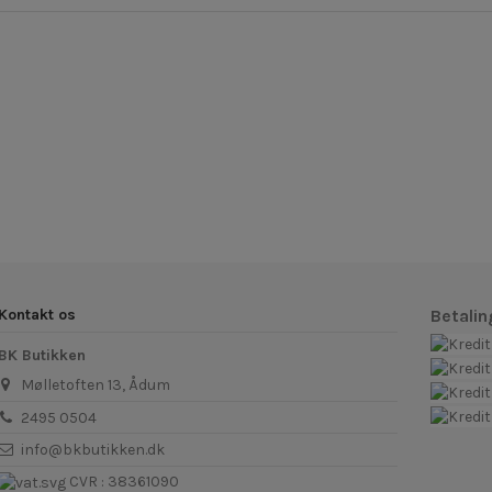
Kontakt os
Betali
BK Butikken
Mølletoften 13, Ådum
2495 0504
info@bkbutikken.dk
CVR : 38361090