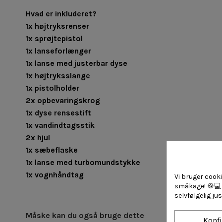
Hvad er inkluderet?
1x højtryksrenser
1x sprøjtepistol
1x lanseforlænger
1x lanse med justerbar dyse
1x højtryksslange
1x pistolholder
2x opbevaringskrog
1x dyse rensestift
1x vandindtagsstik
2x hjul
1x sæbeflaske
1x lanse med turbomundstykke
1x vognhåndtag
Vi bruger cook
småkage!
🍪💻
selvfølgelig ju
Måske kan du også bruge dette
Konf