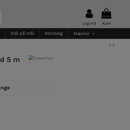
Log ind
Kurv
Stål på mål
Restsalg
Mærker
ed 5 m
ange