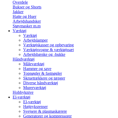
Overdele
Bukser og Shorts
Jakker
Hatte og Huer
Arbejdshandsker
Støvmasker m.m
Værktøj
Værktøj
Arbejdslamper
Værktøjskasser og opbevaring
Værktøjsvogne & værktøjssæt
Arbejdsbænke og -bukke
Håndværktøj
Måleværktøj
Hammre og save
Topnøgler & fastnøgler
Skruetrækkere og tænger
Diverse håndværktøj
Murerværktøj
Hobbyknive
El-værktøj
El-værktøj
Højtryksrenser
Svejsere & plasmaskærere
Generatorer og kompressorer