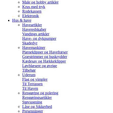
Male og hobby artikler
Krus med tryk
Rodekassen
Elektronik
Hus & have
Haveartikler
Haveredskaber
Vandings artikler
Have- og dykpumper
Skadedyr
Havemaskiner
Plæneklipper og Havefræser
Græstrimmer og buskrydder
Kædesav og Hækkeklipper
Løvblæsere og øvrige
Tilbehør
Uderum
Flag og vimpler
Til Terrassen
Til Haven
Rengøring og polering
Rengøringsartikler
Støvsugning
Låse og Sikkerhed
Presenninger