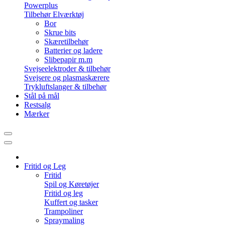
Powerplus
Tilbehør Elværktøj
Bor
Skrue bits
Skæretilbehør
Batterier og ladere
Slibepapir m.m
Svejseelektroder & tilbehør
Svejsere og plasmaskærere
Trykluftslanger & tilbehør
Stål på mål
Restsalg
Mærker
Fritid og Leg
Fritid
Spil og Køretøjer
Fritid og leg
Kuffert og tasker
Trampoliner
Spraymaling