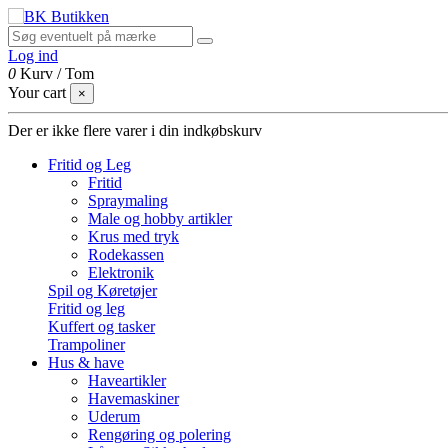
Log ind
0
Kurv
/
Tom
Your cart
×
Der er ikke flere varer i din indkøbskurv
Fritid og Leg
Fritid
Spraymaling
Male og hobby artikler
Krus med tryk
Rodekassen
Elektronik
Spil og Køretøjer
Fritid og leg
Kuffert og tasker
Trampoliner
Hus & have
Haveartikler
Havemaskiner
Uderum
Rengøring og polering