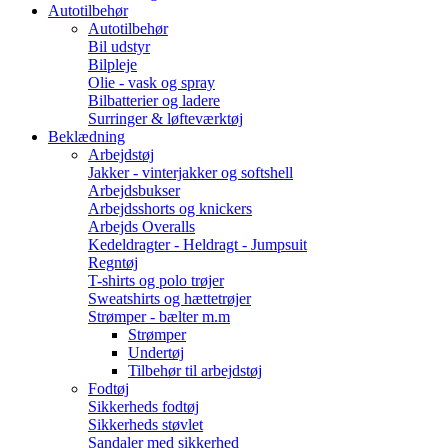
Autotilbehør
Autotilbehør
Bil udstyr
Bilpleje
Olie - vask og spray
Bilbatterier og ladere
Surringer & løfteværktøj
Beklædning
Arbejdstøj
Jakker - vinterjakker og softshell
Arbejdsbukser
Arbejdsshorts og knickers
Arbejds Overalls
Kedeldragter - Heldragt - Jumpsuit
Regntøj
T-shirts og polo trøjer
Sweatshirts og hættetrøjer
Strømper - bælter m.m
Strømper
Undertøj
Tilbehør til arbejdstøj
Fodtøj
Sikkerheds fodtøj
Sikkerheds støvlet
Sandaler med sikkerhed