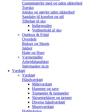
Gummistøvler med og uden sikkerhed
Træsko
Jobsko og støvler uden sikkerhed
Sandaler til komfort og stil
Tilbehør til sko
Indlægssåler
Vedligehold af sko
Outdoor & Fritid
Overdele
Bukser og Shorts
Jakker
Hatte og Huer
Værnemidler
Arbejdshandsker
Støvmasker m.m
Værktøj
Værktøj
Håndværktøj
Måleværktøj
Hammre og save
Topnøgler & fastnøgler
Skruetrækkere og tænger
Diverse håndværktøj
Murerværktøj
Hobbyknive