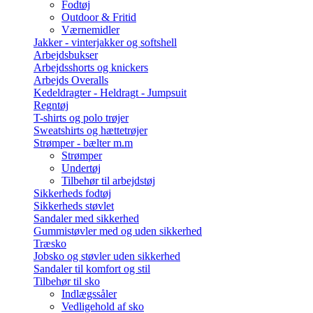
Fodtøj
Outdoor & Fritid
Værnemidler
Jakker - vinterjakker og softshell
Arbejdsbukser
Arbejdsshorts og knickers
Arbejds Overalls
Kedeldragter - Heldragt - Jumpsuit
Regntøj
T-shirts og polo trøjer
Sweatshirts og hættetrøjer
Strømper - bælter m.m
Strømper
Undertøj
Tilbehør til arbejdstøj
Sikkerheds fodtøj
Sikkerheds støvlet
Sandaler med sikkerhed
Gummistøvler med og uden sikkerhed
Træsko
Jobsko og støvler uden sikkerhed
Sandaler til komfort og stil
Tilbehør til sko
Indlægssåler
Vedligehold af sko