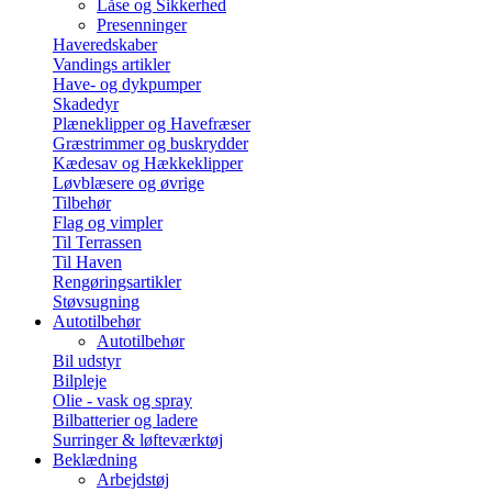
Låse og Sikkerhed
Presenninger
Haveredskaber
Vandings artikler
Have- og dykpumper
Skadedyr
Plæneklipper og Havefræser
Græstrimmer og buskrydder
Kædesav og Hækkeklipper
Løvblæsere og øvrige
Tilbehør
Flag og vimpler
Til Terrassen
Til Haven
Rengøringsartikler
Støvsugning
Autotilbehør
Autotilbehør
Bil udstyr
Bilpleje
Olie - vask og spray
Bilbatterier og ladere
Surringer & løfteværktøj
Beklædning
Arbejdstøj