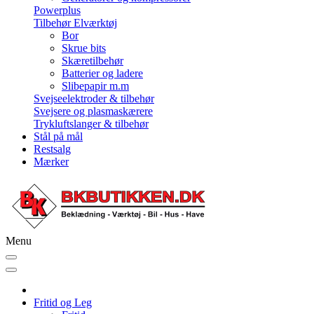
Powerplus
Tilbehør Elværktøj
Bor
Skrue bits
Skæretilbehør
Batterier og ladere
Slibepapir m.m
Svejseelektroder & tilbehør
Svejsere og plasmaskærere
Trykluftslanger & tilbehør
Stål på mål
Restsalg
Mærker
Menu
Fritid og Leg