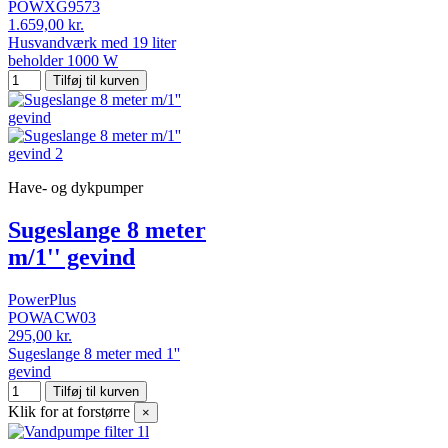
POWXG9573
1.659,00 kr.
Husvandværk med 19 liter
beholder 1000 W
Tilføj til kurven
Have- og dykpumper
Sugeslange 8 meter
m/1'' gevind
PowerPlus
POWACW03
295,00 kr.
Sugeslange 8 meter med 1''
gevind
Tilføj til kurven
Klik for at forstørre
×