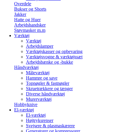
Overdele
Bukser og Shorts
Jakker
Hatte og Huer
Arbejdshandsker
Støvmasker m.m
Værktøj
Værktøj
Arbejdslamper
Værktøjskasser og opbevaring
Værktøjsvogne & værktøjssæt
Arbejdsbænke og -bukke
Håndværktøj
Måleværktøj
Hammre og save
Topnøgler & fastnøgler
Skruetrækkere og tænger
Diverse håndværktøj
Murerværktøj
Hobbyknive
El-værktøj
El-værktøj
Højtryksrenser
Svejsere & plasmaskærere
Generatorer og kompressorer