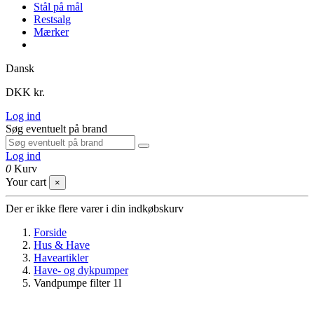
Stål på mål
Restsalg
Mærker
Dansk
DKK kr.
Log ind
Søg eventuelt på brand
Log ind
0
Kurv
Your cart
×
Der er ikke flere varer i din indkøbskurv
Forside
Hus & Have
Haveartikler
Have- og dykpumper
Vandpumpe filter 1l