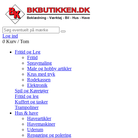
Log ind
0
Kurv
/
Tom
Fritid og Leg
Fritid
Spraymaling
Male og hobby artikler
Krus med tryk
Rodekassen
Elektronik
Spil og Køretøjer
Fritid og leg
Kuffert og tasker
Trampoliner
Hus & have
Haveartikler
Havemaskiner
Uderum
Rengøring og polering