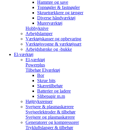
Hammre og save
Topnøgler & fastnøgler
Skruetrækkere og tænger
Diverse håndværktøj
Murerværktøj
Hobbyknive
Arbejdslamper
Værktøjskasser og opbevaring
Værktøjsvogne & værktøjssæt
Arbejdsbænke og -bukke
El-værktøj
El-værktøj
Powerplus
Tilbehør Elværktøj
Bor
Skrue bits
Skæretilbehør
Batterier og ladere
Slibepapir m.m
Højtryksrenser
Svejsere & plasmaskærere
Svejseelektroder & tilbehør
Svejsere og plasmaskærere
Generatorer og kompressorer
Trykluftslanger & tilbehør