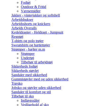
Fodtøj
Outdoor & Fritid
Værnemidler
Jakker - vinterjakker og softshell
Arbejdsbukser
Arbejdsshorts og knickers
Arbejds Overalls
Kedeldragter - Heldragt - Jumpsuit
Regntøj
T-shirts og polo trøjer
Sweatshirts og hættetrøjer
Strømper - bælter m.m
Strømper
Undertøj
Tilbehør til arbejdstøj
Sikkerheds fodtøj
Sikkerheds støvlet
Sandaler med sikkerhed
Gummistøvler med og uden sikkerhed
Træsko
Jobsko og støvler uden sikkerhed
Sandaler til komfort og stil
Tilbehør til sko
Indlægssåler
Vedligehold af sko