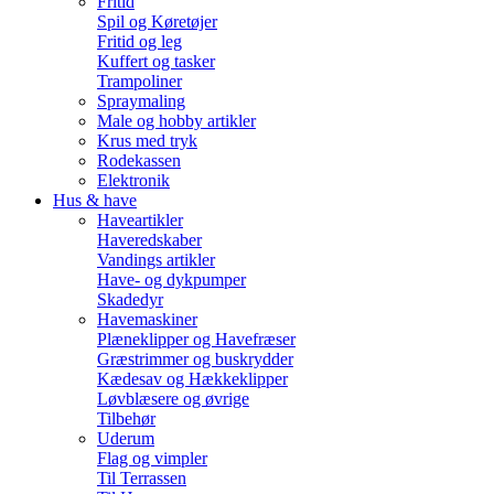
Fritid
Spil og Køretøjer
Fritid og leg
Kuffert og tasker
Trampoliner
Spraymaling
Male og hobby artikler
Krus med tryk
Rodekassen
Elektronik
Hus & have
Haveartikler
Haveredskaber
Vandings artikler
Have- og dykpumper
Skadedyr
Havemaskiner
Plæneklipper og Havefræser
Græstrimmer og buskrydder
Kædesav og Hækkeklipper
Løvblæsere og øvrige
Tilbehør
Uderum
Flag og vimpler
Til Terrassen