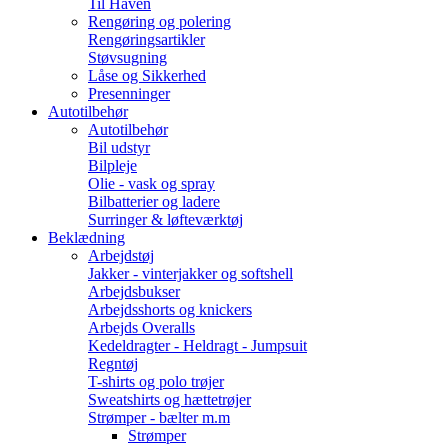
Til Haven
Rengøring og polering
Rengøringsartikler
Støvsugning
Låse og Sikkerhed
Presenninger
Autotilbehør
Autotilbehør
Bil udstyr
Bilpleje
Olie - vask og spray
Bilbatterier og ladere
Surringer & løfteværktøj
Beklædning
Arbejdstøj
Jakker - vinterjakker og softshell
Arbejdsbukser
Arbejdsshorts og knickers
Arbejds Overalls
Kedeldragter - Heldragt - Jumpsuit
Regntøj
T-shirts og polo trøjer
Sweatshirts og hættetrøjer
Strømper - bælter m.m
Strømper