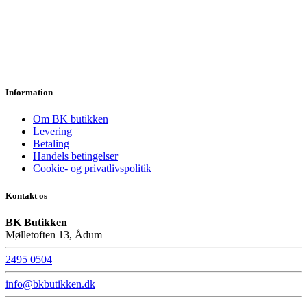
Information
Om BK butikken
Levering
Betaling
Handels betingelser
Cookie- og privatlivspolitik
Kontakt os
BK Butikken
Mølletoften 13, Ådum
2495 0504
info@bkbutikken.dk