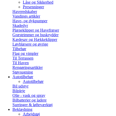
Låse og Sikkerhed
Presenninger
Haveredskaber
Vandings artikler
Have- og dykpumper
Skadedyr
Plæneklipper og Havefræser
Græstrimmer og buskrydder
Kædesav og Hækkeklipper
Løvblæsere og øvrige
Tilbehør
Flag og vimpler
Til Terrassen
Til Haven
Rengøringsartikler
Støvsugning
Autotilbehør
Autotilbehør
Bil udstyr
Bilpleje
Olie - vask og spray
Bilbatterier og ladere
Surringer & løfteværktøj
Beklædning
Arbejdstøj