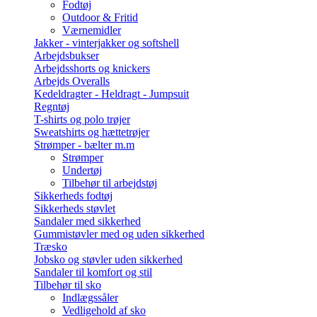
Fodtøj
Outdoor & Fritid
Værnemidler
Jakker - vinterjakker og softshell
Arbejdsbukser
Arbejdsshorts og knickers
Arbejds Overalls
Kedeldragter - Heldragt - Jumpsuit
Regntøj
T-shirts og polo trøjer
Sweatshirts og hættetrøjer
Strømper - bælter m.m
Strømper
Undertøj
Tilbehør til arbejdstøj
Sikkerheds fodtøj
Sikkerheds støvlet
Sandaler med sikkerhed
Gummistøvler med og uden sikkerhed
Træsko
Jobsko og støvler uden sikkerhed
Sandaler til komfort og stil
Tilbehør til sko
Indlægssåler
Vedligehold af sko