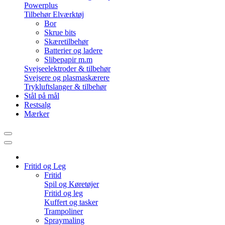
Powerplus
Tilbehør Elværktøj
Bor
Skrue bits
Skæretilbehør
Batterier og ladere
Slibepapir m.m
Svejseelektroder & tilbehør
Svejsere og plasmaskærere
Trykluftslanger & tilbehør
Stål på mål
Restsalg
Mærker
Fritid og Leg
Fritid
Spil og Køretøjer
Fritid og leg
Kuffert og tasker
Trampoliner
Spraymaling