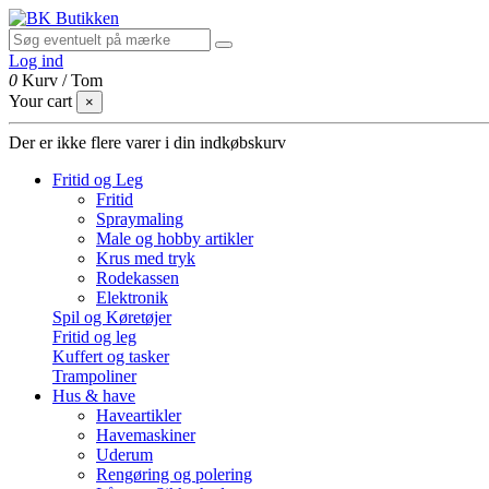
Log ind
0
Kurv
/
Tom
Your cart
×
Der er ikke flere varer i din indkøbskurv
Fritid og Leg
Fritid
Spraymaling
Male og hobby artikler
Krus med tryk
Rodekassen
Elektronik
Spil og Køretøjer
Fritid og leg
Kuffert og tasker
Trampoliner
Hus & have
Haveartikler
Havemaskiner
Uderum
Rengøring og polering