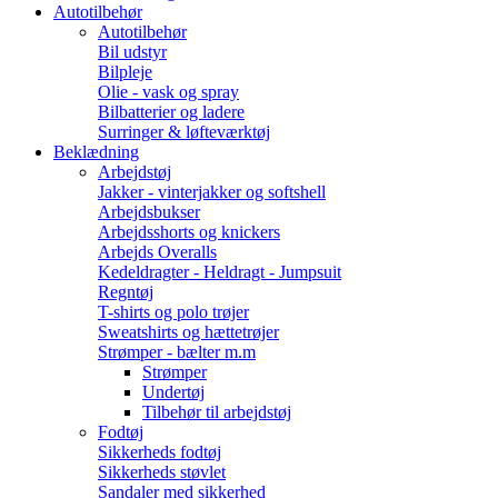
Autotilbehør
Autotilbehør
Bil udstyr
Bilpleje
Olie - vask og spray
Bilbatterier og ladere
Surringer & løfteværktøj
Beklædning
Arbejdstøj
Jakker - vinterjakker og softshell
Arbejdsbukser
Arbejdsshorts og knickers
Arbejds Overalls
Kedeldragter - Heldragt - Jumpsuit
Regntøj
T-shirts og polo trøjer
Sweatshirts og hættetrøjer
Strømper - bælter m.m
Strømper
Undertøj
Tilbehør til arbejdstøj
Fodtøj
Sikkerheds fodtøj
Sikkerheds støvlet
Sandaler med sikkerhed