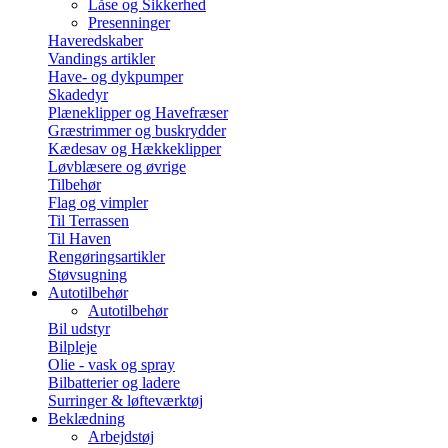
Låse og Sikkerhed
Presenninger
Haveredskaber
Vandings artikler
Have- og dykpumper
Skadedyr
Plæneklipper og Havefræser
Græstrimmer og buskrydder
Kædesav og Hækkeklipper
Løvblæsere og øvrige
Tilbehør
Flag og vimpler
Til Terrassen
Til Haven
Rengøringsartikler
Støvsugning
Autotilbehør
Autotilbehør
Bil udstyr
Bilpleje
Olie - vask og spray
Bilbatterier og ladere
Surringer & løfteværktøj
Beklædning
Arbejdstøj