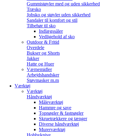
Gummistøvler med og uden sikkerhed
Træsko
Jobsko og støvler uden sikkerhed
Sandaler til komfort og stil
Tilbehør til sko
Indlægssåler
Vedligehold af sko
Outdoor & Fritid
Overdele
Bukser og Shorts
Jakker
Hatte og Huer
Værnemidler
Arbejdshandsker
Støvmasker m.m
Værktøj
Værktøj
Håndværktøj
Måleværktøj
Hammre og save
Topnøgler & fastnøgler
Skruetrækkere og tænger
Diverse håndværktøj
Murerværktøj
Hobbyknive