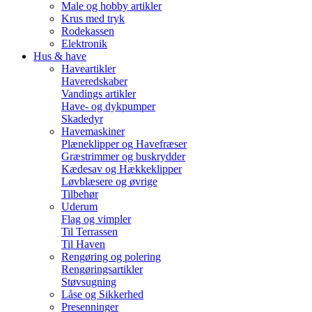
Male og hobby artikler
Krus med tryk
Rodekassen
Elektronik
Hus & have
Haveartikler
Haveredskaber
Vandings artikler
Have- og dykpumper
Skadedyr
Havemaskiner
Plæneklipper og Havefræser
Græstrimmer og buskrydder
Kædesav og Hækkeklipper
Løvblæsere og øvrige
Tilbehør
Uderum
Flag og vimpler
Til Terrassen
Til Haven
Rengøring og polering
Rengøringsartikler
Støvsugning
Låse og Sikkerhed
Presenninger