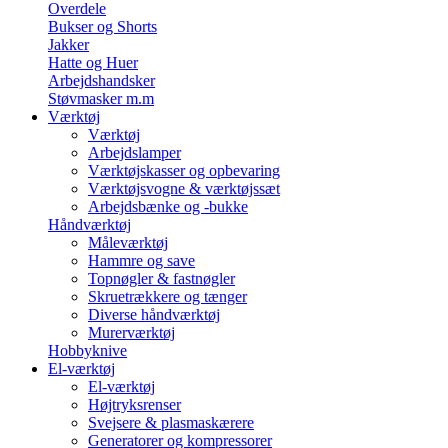
Overdele
Bukser og Shorts
Jakker
Hatte og Huer
Arbejdshandsker
Støvmasker m.m
Værktøj
Værktøj
Arbejdslamper
Værktøjskasser og opbevaring
Værktøjsvogne & værktøjssæt
Arbejdsbænke og -bukke
Håndværktøj
Måleværktøj
Hammre og save
Topnøgler & fastnøgler
Skruetrækkere og tænger
Diverse håndværktøj
Murerværktøj
Hobbyknive
El-værktøj
El-værktøj
Højtryksrenser
Svejsere & plasmaskærere
Generatorer og kompressorer