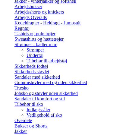
Jakker - vinterjakker og softshell
Arbejdsbukser
Arbejdsshorts og knickers
Arbejds Overalls
Kedeldragter - Heldragt - Jumpsuit
Regntøj
T-shirts og polo trøjer
Sweatshirts og hættetrøjer
Strømper - bælter m.m
Strømper
Undertøj
Tilbehør til arbejdstøj
Sikkerheds fodtøj
Sikkerheds støvlet
Sandaler med sikkerhed
Gummistøvler med og uden sikkerhed
Træsko
Jobsko og støvler uden sikkerhed
Sandaler til komfort og stil
Tilbehør til sko
Indlægssåler
Vedligehold af sko
Overdele
Bukser og Shorts
Jakker