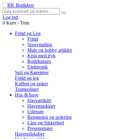
Log ind
0
Kurv
/
Tom
Fritid og Leg
Fritid
Spraymaling
Male og hobby artikler
Krus med tryk
Rodekassen
Elektronik
Spil og Køretøjer
Fritid og leg
Kuffert og tasker
Trampoliner
Hus & have
Haveartikler
Havemaskiner
Uderum
Rengøring og polering
Låse og Sikkerhed
Presenninger
Haveredskaber