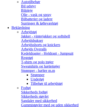
Autotilbehør
Bil udstyr
Bilpleje
Olie - vask og spray
Bilbatterier og ladere
Surringer & løfteværktøj
Beklædning
Arbejdstøj
Jakker - vinterjakker og softshell
Arbejdsbukser
Arbejdsshorts og knickers
Arbejds Overalls
Kedeldragter - Heldragt - Jumpsuit
Regntøj
T-shirts og polo trøjer
Sweatshirts og hættetrøjer
Strømper - bælter m.m
Strømper
Undertøj
Tilbehør til arbejdstøj
Fodtøj
Sikkerheds fodtøj
Sikkerheds støvlet
Sandaler med sikkerhed
Gummistøvler med og uden sikkerhed