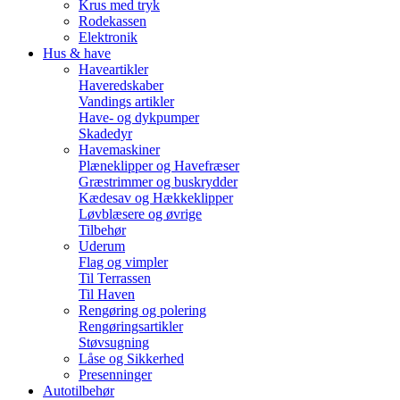
Krus med tryk
Rodekassen
Elektronik
Hus & have
Haveartikler
Haveredskaber
Vandings artikler
Have- og dykpumper
Skadedyr
Havemaskiner
Plæneklipper og Havefræser
Græstrimmer og buskrydder
Kædesav og Hækkeklipper
Løvblæsere og øvrige
Tilbehør
Uderum
Flag og vimpler
Til Terrassen
Til Haven
Rengøring og polering
Rengøringsartikler
Støvsugning
Låse og Sikkerhed
Presenninger
Autotilbehør