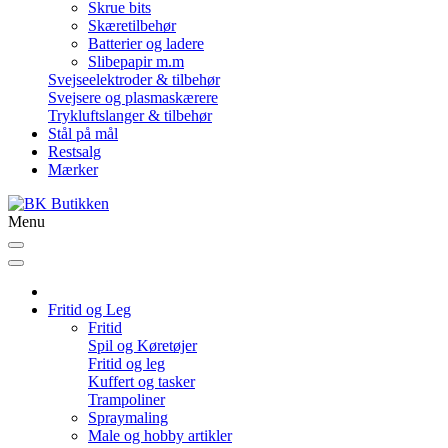
Skrue bits
Skæretilbehør
Batterier og ladere
Slibepapir m.m
Svejseelektroder & tilbehør
Svejsere og plasmaskærere
Trykluftslanger & tilbehør
Stål på mål
Restsalg
Mærker
Menu
Fritid og Leg
Fritid
Spil og Køretøjer
Fritid og leg
Kuffert og tasker
Trampoliner
Spraymaling
Male og hobby artikler