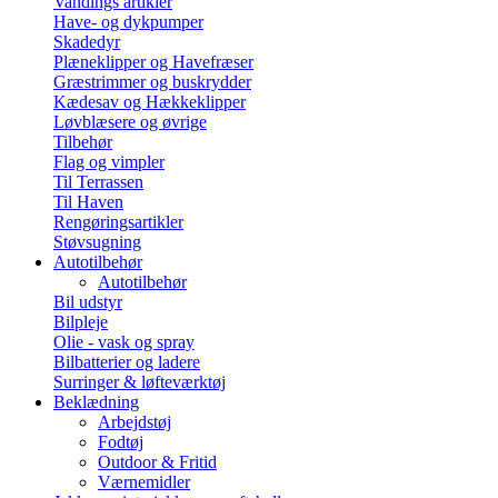
Vandings artikler
Have- og dykpumper
Skadedyr
Plæneklipper og Havefræser
Græstrimmer og buskrydder
Kædesav og Hækkeklipper
Løvblæsere og øvrige
Tilbehør
Flag og vimpler
Til Terrassen
Til Haven
Rengøringsartikler
Støvsugning
Autotilbehør
Autotilbehør
Bil udstyr
Bilpleje
Olie - vask og spray
Bilbatterier og ladere
Surringer & løfteværktøj
Beklædning
Arbejdstøj
Fodtøj
Outdoor & Fritid
Værnemidler