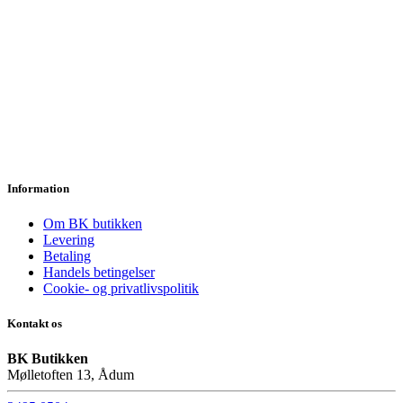
Information
Om BK butikken
Levering
Betaling
Handels betingelser
Cookie- og privatlivspolitik
Kontakt os
BK Butikken
Mølletoften 13, Ådum