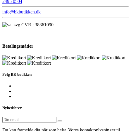
2495 0504
info@bkbutikken.dk
CVR : 38361090
Betalingsmåder
Følg BK butikken
Nyhedsbrev
Du kan framelde dig når som helst. Vores kontaktoplysninger til