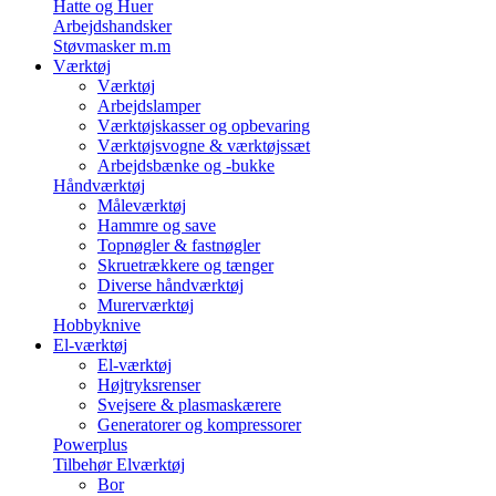
Hatte og Huer
Arbejdshandsker
Støvmasker m.m
Værktøj
Værktøj
Arbejdslamper
Værktøjskasser og opbevaring
Værktøjsvogne & værktøjssæt
Arbejdsbænke og -bukke
Håndværktøj
Måleværktøj
Hammre og save
Topnøgler & fastnøgler
Skruetrækkere og tænger
Diverse håndværktøj
Murerværktøj
Hobbyknive
El-værktøj
El-værktøj
Højtryksrenser
Svejsere & plasmaskærere
Generatorer og kompressorer
Powerplus
Tilbehør Elværktøj
Bor