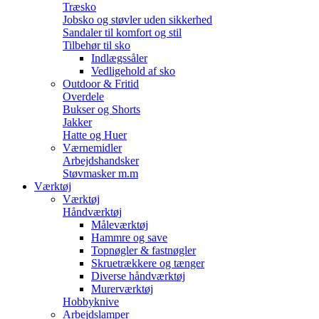
Træsko
Jobsko og støvler uden sikkerhed
Sandaler til komfort og stil
Tilbehør til sko
Indlægssåler
Vedligehold af sko
Outdoor & Fritid
Overdele
Bukser og Shorts
Jakker
Hatte og Huer
Værnemidler
Arbejdshandsker
Støvmasker m.m
Værktøj
Værktøj
Håndværktøj
Måleværktøj
Hammre og save
Topnøgler & fastnøgler
Skruetrækkere og tænger
Diverse håndværktøj
Murerværktøj
Hobbyknive
Arbejdslamper