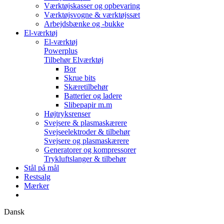
Værktøjskasser og opbevaring
Værktøjsvogne & værktøjssæt
Arbejdsbænke og -bukke
El-værktøj
El-værktøj
Powerplus
Tilbehør Elværktøj
Bor
Skrue bits
Skæretilbehør
Batterier og ladere
Slibepapir m.m
Højtryksrenser
Svejsere & plasmaskærere
Svejseelektroder & tilbehør
Svejsere og plasmaskærere
Generatorer og kompressorer
Trykluftslanger & tilbehør
Stål på mål
Restsalg
Mærker
Dansk