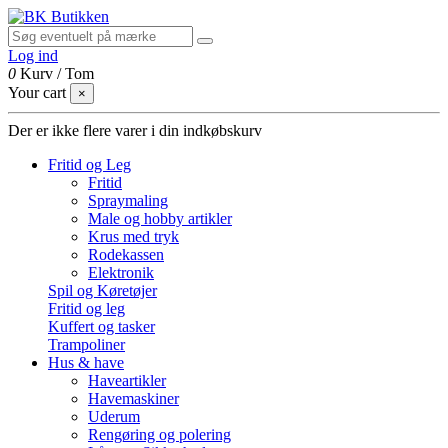
Log ind
0
Kurv
/
Tom
Your cart
×
Der er ikke flere varer i din indkøbskurv
Fritid og Leg
Fritid
Spraymaling
Male og hobby artikler
Krus med tryk
Rodekassen
Elektronik
Spil og Køretøjer
Fritid og leg
Kuffert og tasker
Trampoliner
Hus & have
Haveartikler
Havemaskiner
Uderum
Rengøring og polering