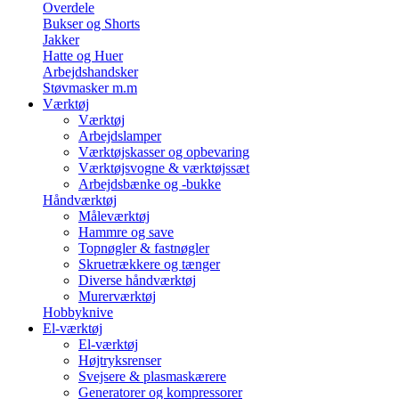
Overdele
Bukser og Shorts
Jakker
Hatte og Huer
Arbejdshandsker
Støvmasker m.m
Værktøj
Værktøj
Arbejdslamper
Værktøjskasser og opbevaring
Værktøjsvogne & værktøjssæt
Arbejdsbænke og -bukke
Håndværktøj
Måleværktøj
Hammre og save
Topnøgler & fastnøgler
Skruetrækkere og tænger
Diverse håndværktøj
Murerværktøj
Hobbyknive
El-værktøj
El-værktøj
Højtryksrenser
Svejsere & plasmaskærere
Generatorer og kompressorer