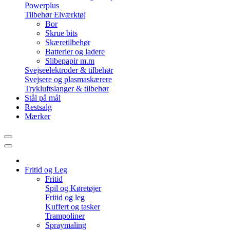
Powerplus
Tilbehør Elværktøj
Bor
Skrue bits
Skæretilbehør
Batterier og ladere
Slibepapir m.m
Svejseelektroder & tilbehør
Svejsere og plasmaskærere
Trykluftslanger & tilbehør
Stål på mål
Restsalg
Mærker
Fritid og Leg
Fritid
Spil og Køretøjer
Fritid og leg
Kuffert og tasker
Trampoliner
Spraymaling