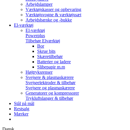
Arbejdslamper
Værktøjskasser og opbevaring
Værktøjsvogne & værktøjssæt
Arbejdsbænke og -bukke
El-værktøj
El-værktøj
Powerplus
Tilbehør Elværktøj
Bor
Skrue bits
Skæretilbehør
Batterier og ladere
Slibepapir m.m
Højtryksrenser
Svejsere & plasmaskærere
Svejseelektroder & tilbehør
Svejsere og plasmaskærere
Generatorer og kompressorer
Trykluftslanger & tilbehør
Stål på mål
Restsalg
Mærker
Dansk