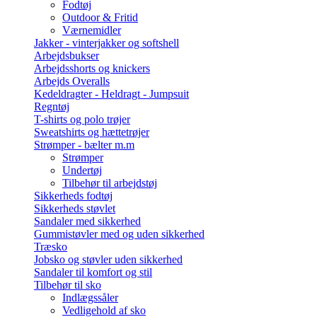
Fodtøj
Outdoor & Fritid
Værnemidler
Jakker - vinterjakker og softshell
Arbejdsbukser
Arbejdsshorts og knickers
Arbejds Overalls
Kedeldragter - Heldragt - Jumpsuit
Regntøj
T-shirts og polo trøjer
Sweatshirts og hættetrøjer
Strømper - bælter m.m
Strømper
Undertøj
Tilbehør til arbejdstøj
Sikkerheds fodtøj
Sikkerheds støvlet
Sandaler med sikkerhed
Gummistøvler med og uden sikkerhed
Træsko
Jobsko og støvler uden sikkerhed
Sandaler til komfort og stil
Tilbehør til sko
Indlægssåler
Vedligehold af sko