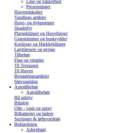
Låse og Sikkerhed
Presenninger
Haveredskaber
Vandings artikler
Have- og dykpumper
Skadedyr
Plæneklipper og Havefræser
Græstrimmer og buskrydder
Kædesav og Hækkeklipper
Løvblæsere og øvrige
Tilbehør
Flag og vimpler
Til Terrassen
Til Haven
Rengøringsartikler
Støvsugning
Autotilbehør
Autotilbehør
Bil udstyr
Bilpleje
Olie - vask og spray
Bilbatterier og ladere
Surringer & løfteværktøj
Beklædning
Arbejdstøj