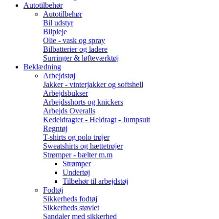
Autotilbehør
Autotilbehør
Bil udstyr
Bilpleje
Olie - vask og spray
Bilbatterier og ladere
Surringer & løfteværktøj
Beklædning
Arbejdstøj
Jakker - vinterjakker og softshell
Arbejdsbukser
Arbejdsshorts og knickers
Arbejds Overalls
Kedeldragter - Heldragt - Jumpsuit
Regntøj
T-shirts og polo trøjer
Sweatshirts og hættetrøjer
Strømper - bælter m.m
Strømper
Undertøj
Tilbehør til arbejdstøj
Fodtøj
Sikkerheds fodtøj
Sikkerheds støvlet
Sandaler med sikkerhed