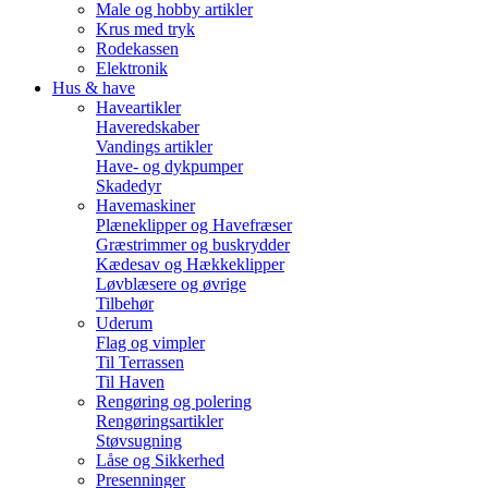
Male og hobby artikler
Krus med tryk
Rodekassen
Elektronik
Hus & have
Haveartikler
Haveredskaber
Vandings artikler
Have- og dykpumper
Skadedyr
Havemaskiner
Plæneklipper og Havefræser
Græstrimmer og buskrydder
Kædesav og Hækkeklipper
Løvblæsere og øvrige
Tilbehør
Uderum
Flag og vimpler
Til Terrassen
Til Haven
Rengøring og polering
Rengøringsartikler
Støvsugning
Låse og Sikkerhed
Presenninger