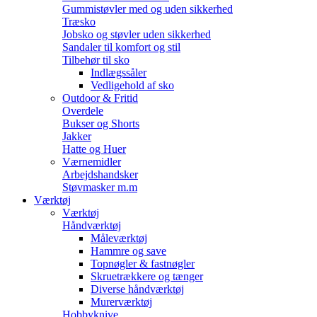
Gummistøvler med og uden sikkerhed
Træsko
Jobsko og støvler uden sikkerhed
Sandaler til komfort og stil
Tilbehør til sko
Indlægssåler
Vedligehold af sko
Outdoor & Fritid
Overdele
Bukser og Shorts
Jakker
Hatte og Huer
Værnemidler
Arbejdshandsker
Støvmasker m.m
Værktøj
Værktøj
Håndværktøj
Måleværktøj
Hammre og save
Topnøgler & fastnøgler
Skruetrækkere og tænger
Diverse håndværktøj
Murerværktøj
Hobbyknive