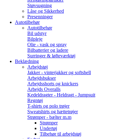
Støvsugning
Låse og Sikkerhed
Presenninger
Autotilbehør
Autotilbehør
Bil udstyr
Bilpleje
Olie - vask og spray
Bilbatterier og ladere
Surringer & løfteværktøj
Beklædning
Arbejdstøj
Jakker - vinterjakker og softshell
Arbejdsbukser
Arbejdsshorts og knickers
Arbejds Overalls
Kedeldragter - Heldragt - Jumpsuit
Regntøj
T-shirts og polo trøjer
Sweatshirts og hættetrøjer
Strømper - bælter m.m
Strømper
Undertøj
Tilbehør til arbejdstøj