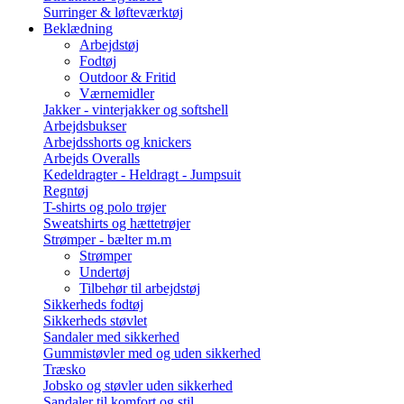
Surringer & løfteværktøj
Beklædning
Arbejdstøj
Fodtøj
Outdoor & Fritid
Værnemidler
Jakker - vinterjakker og softshell
Arbejdsbukser
Arbejdsshorts og knickers
Arbejds Overalls
Kedeldragter - Heldragt - Jumpsuit
Regntøj
T-shirts og polo trøjer
Sweatshirts og hættetrøjer
Strømper - bælter m.m
Strømper
Undertøj
Tilbehør til arbejdstøj
Sikkerheds fodtøj
Sikkerheds støvlet
Sandaler med sikkerhed
Gummistøvler med og uden sikkerhed
Træsko
Jobsko og støvler uden sikkerhed
Sandaler til komfort og stil