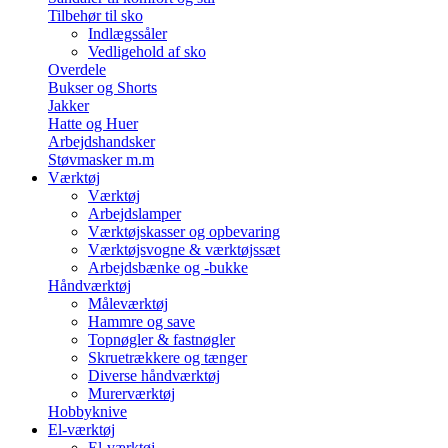
Tilbehør til sko
Indlægssåler
Vedligehold af sko
Overdele
Bukser og Shorts
Jakker
Hatte og Huer
Arbejdshandsker
Støvmasker m.m
Værktøj
Værktøj
Arbejdslamper
Værktøjskasser og opbevaring
Værktøjsvogne & værktøjssæt
Arbejdsbænke og -bukke
Håndværktøj
Måleværktøj
Hammre og save
Topnøgler & fastnøgler
Skruetrækkere og tænger
Diverse håndværktøj
Murerværktøj
Hobbyknive
El-værktøj
El-værktøj