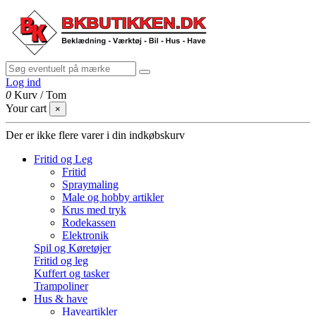
Log ind
0
Kurv
/
Tom
Your cart
×
Der er ikke flere varer i din indkøbskurv
Fritid og Leg
Fritid
Spraymaling
Male og hobby artikler
Krus med tryk
Rodekassen
Elektronik
Spil og Køretøjer
Fritid og leg
Kuffert og tasker
Trampoliner
Hus & have
Haveartikler