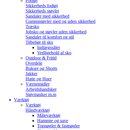
Fodtøj
Sikkerheds fodtøj
Sikkerheds støvlet
Sandaler med sikkerhed
Gummistøvler med og uden sikkerhed
Træsko
Jobsko og støvler uden sikkerhed
Sandaler til komfort og stil
Tilbehør til sko
Indlægssåler
Vedligehold af sko
Outdoor & Fritid
Overdele
Bukser og Shorts
Jakker
Hatte og Huer
Værnemidler
Arbejdshandsker
Støvmasker m.m
Værktøj
Værktøj
Håndværktøj
Måleværktøj
Hammre og save
Topnøgler & fastnøgler