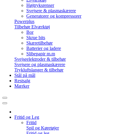
Højtryksrenser
Svejsere & plasmaskærere
Generatorer og kompressorer
Powerplus
Tilbehør Elværktøj
Bor
Skrue bits
Skæretilbehør
Batterier og ladere
Slibepapir m.m
Svejseelektroder & tilbehør
Svejsere og plasmaskærere
Trykluftslanger & tilbehør
Stål på mål
Restsalg
Mærker
Fritid og Leg
Fritid
Spil og Køretøjer
Fritid og leg