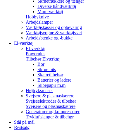
Skruetrækkere og tænger
Diverse håndværktøj
Murerværktøj
Hobbyknive
Arbejdslamper
Værktøjskasser og opbevaring
Værktøjsvogne & værktøjssæt
Arbejdsbænke og -bukke
El-værktøj
El-værktøj
Powerplus
Tilbehør Elværktøj
Bor
Skrue bits
Skæretilbehør
Batterier og ladere
Slibepapir m.m
Højtryksrenser
Svejsere & plasmaskærere
Svejseelektroder & tilbehør
Svejsere og plasmaskærere
Generatorer og kompressorer
Trykluftslanger & tilbehør
Stål på mål
Restsalg