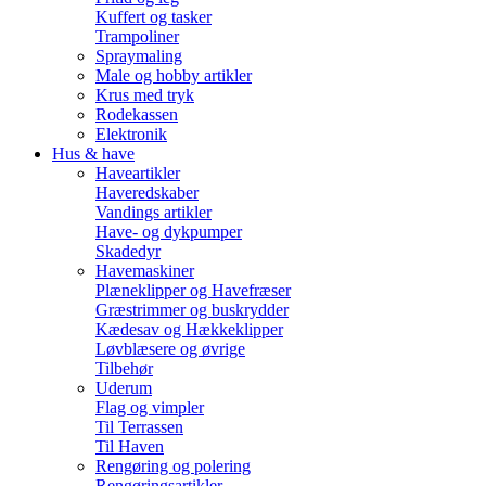
Kuffert og tasker
Trampoliner
Spraymaling
Male og hobby artikler
Krus med tryk
Rodekassen
Elektronik
Hus & have
Haveartikler
Haveredskaber
Vandings artikler
Have- og dykpumper
Skadedyr
Havemaskiner
Plæneklipper og Havefræser
Græstrimmer og buskrydder
Kædesav og Hækkeklipper
Løvblæsere og øvrige
Tilbehør
Uderum
Flag og vimpler
Til Terrassen
Til Haven
Rengøring og polering
Rengøringsartikler