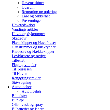
Havemaskiner
Uderum
Rengøring og polering
Låse og Sikkerhed
Presenninger
Haveredskaber
Vandings artikler
Have- og dykpumper
Skadedyr
Plæneklipper og Havefræser
Græstrimmer og buskrydder
Kædesav og Hækkeklipper
Løvblæsere og øvrige
Tilbehør
Flag og vimpler
Til Terrassen
Til Haven
Rengøringsartikler
Støvsugning
Autotilbehør
Autotilbehør
Bil udstyr
Bilpleje
Olie - vask og spray
Bilbatterier og ladere