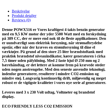
Beskrivelse
Produkt detaljer
Reviews
(0)
Denne POWX516 er Vores kraftigest 4 takts benzin generator
med en 9,5 KW motor der yder 5500 Watt med en forskydning
på 389 CC, der er mere end nok til de fleste applikationer. Den
er uundværligt som elektrisk forsyning, når strømafbrydelse
opstår, eller når der kræves en strømforsyning til dine el
værktøjer. På grund af den store 25 liter brændstoftank med
praktisk brændstof niveauindikator, kører generatoren i cirka
7,5 timer uden påfyldning. Med 2 faste hjul Ø 250 mm og 2
bærehåndtag, er det lettere at komme frem på krævede steder
uden nogen anstrengelse. Med den seneste anvendte teknologi,
indenfor generatorer, resulterer i mindre CO2-emission og
mindre støj. Langvarig kontinuerlig drift, miljøvenlig og meget
robust er de vigtigste kvaliteter i vores nye serie af generatorer.
Leveres med 3 x 230 Volt udtag, Voltmeter og brandstof
display.
ECO FRIENDLY LESS CO2 EMISSION