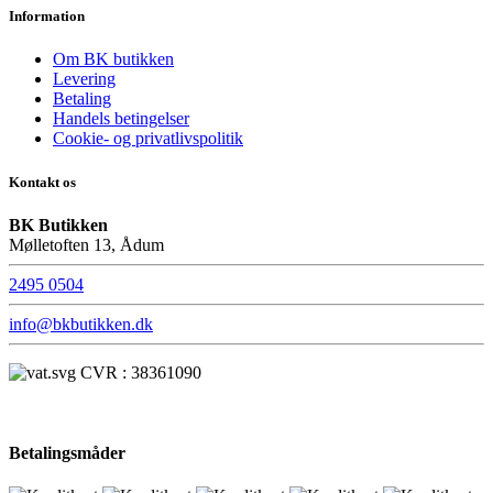
Information
Om BK butikken
Levering
Betaling
Handels betingelser
Cookie- og privatlivspolitik
Kontakt os
BK Butikken
Mølletoften 13, Ådum
2495 0504
info@bkbutikken.dk
CVR : 38361090
Betalingsmåder