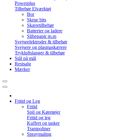
Powerplus
Tilbehør Elværktøj
Bor
Skrue bits
Skæretilbehør
Batterier og ladere
Slibepapir m.m
Svejseelektroder & tilbehør
Svejsere og plasmaskærere
Trykluftslanger & tilbehør
Stål på mål
Restsalg
Mærker
Fritid og Leg
Fritid
Spil og Køretøjer
Fritid og leg
Kuffert og tasker
Trampoliner
Spraymaling