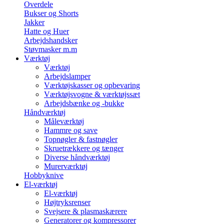
Overdele
Bukser og Shorts
Jakker
Hatte og Huer
Arbejdshandsker
Støvmasker m.m
Værktøj
Værktøj
Arbejdslamper
Værktøjskasser og opbevaring
Værktøjsvogne & værktøjssæt
Arbejdsbænke og -bukke
Håndværktøj
Måleværktøj
Hammre og save
Topnøgler & fastnøgler
Skruetrækkere og tænger
Diverse håndværktøj
Murerværktøj
Hobbyknive
El-værktøj
El-værktøj
Højtryksrenser
Svejsere & plasmaskærere
Generatorer og kompressorer