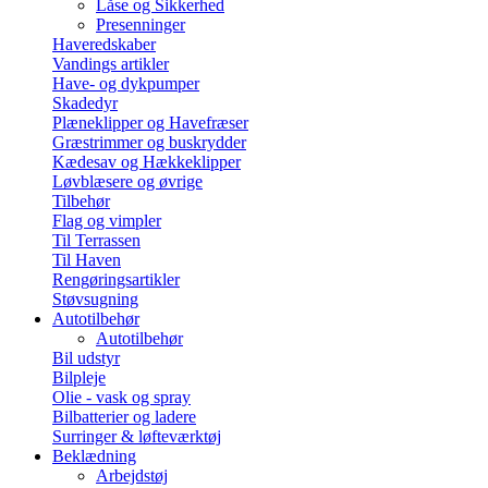
Låse og Sikkerhed
Presenninger
Haveredskaber
Vandings artikler
Have- og dykpumper
Skadedyr
Plæneklipper og Havefræser
Græstrimmer og buskrydder
Kædesav og Hækkeklipper
Løvblæsere og øvrige
Tilbehør
Flag og vimpler
Til Terrassen
Til Haven
Rengøringsartikler
Støvsugning
Autotilbehør
Autotilbehør
Bil udstyr
Bilpleje
Olie - vask og spray
Bilbatterier og ladere
Surringer & løfteværktøj
Beklædning
Arbejdstøj