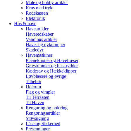
Male og hobby artikler
Krus med tryk
Rodekassen
Elektronik
Hus & have
Haveartikler
Haveredskaber
Vandings artikler
Have- og dykpumper
Skadedyr
Havemaskiner
Plæneklipper og Havefræser
Græstrimmer og buskrydder
Kædesav og Hækkeklipper
Løvblæsere og øvrige
Tilbehør
Uderum
Flag og vimpler
Til Terrassen
Til Haven
Rengøring og polering
Rengøringsartikler
Støvsugning
Låse og Sikkerhed
Presenninger