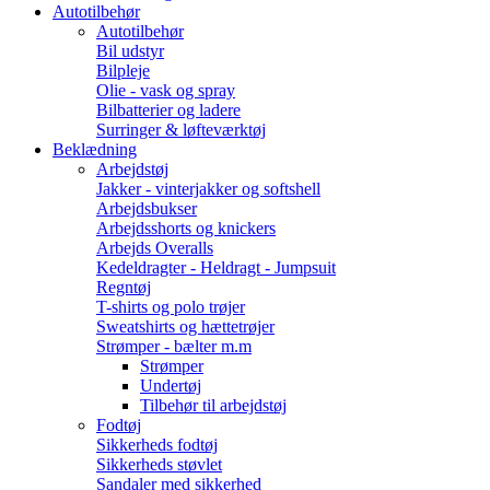
Autotilbehør
Autotilbehør
Bil udstyr
Bilpleje
Olie - vask og spray
Bilbatterier og ladere
Surringer & løfteværktøj
Beklædning
Arbejdstøj
Jakker - vinterjakker og softshell
Arbejdsbukser
Arbejdsshorts og knickers
Arbejds Overalls
Kedeldragter - Heldragt - Jumpsuit
Regntøj
T-shirts og polo trøjer
Sweatshirts og hættetrøjer
Strømper - bælter m.m
Strømper
Undertøj
Tilbehør til arbejdstøj
Fodtøj
Sikkerheds fodtøj
Sikkerheds støvlet
Sandaler med sikkerhed