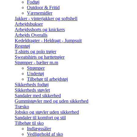
Fodtøj
Outdoor & Fritid
Værnemidler
Jakker - vinterjakker og softshell
Arbejdsbukser
Arbejdsshorts og knickers
Arbejds Overalls
Kedeldragter - Heldragt - Jumpsuit
Regntøj
T-shirts og polo trøjer
Sweatshirts og hættetrøjer
Strømper - bælter m.m
Strømper
Undertøj
Tilbehør til arbejdstøj
Sikkerheds fodtøj
Sikkerheds støvlet
Sandaler med sikkerhed
Gummistøvler med og uden sikkerhed
Træsko
Jobsko og støvler uden sikkerhed
Sandaler til komfort og stil
Tilbehør til sko
Indlægssåler
Vedligehold af sko