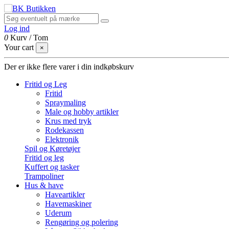
Log ind
0
Kurv
/
Tom
Your cart
×
Der er ikke flere varer i din indkøbskurv
Fritid og Leg
Fritid
Spraymaling
Male og hobby artikler
Krus med tryk
Rodekassen
Elektronik
Spil og Køretøjer
Fritid og leg
Kuffert og tasker
Trampoliner
Hus & have
Haveartikler
Havemaskiner
Uderum
Rengøring og polering