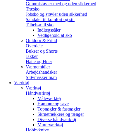
Gummistøvler med og uden sikkerhed
Træsko
Jobsko og støvler uden sikkerhed
Sandaler til komfort og stil
Tilbehør til sko
Indlægssåler
Vedligehold af sko
Outdoor & Fritid
Overdele
Bukser og Shorts
Jakker
Hatte og Huer
Værnemidler
Arbejdshandsker
Støvmasker m.m
Værktøj
Værktøj
Håndværktøj
Måleværktøj
Hammre og save
Topnøgler & fastnøgler
Skruetrækkere og tænger
Diverse håndværktøj
Murerværktøj
Hobbyknive