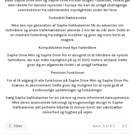
Både Saphe Drive Mini og Saphe Drive Pro kan bruges i udlandet, hvilket gør
dem ideelle for danske rejsende i Europa. Nu kan du undgå ubehagelige
overraskelser fra udenlandske myndigheder under din ferie.
Forbedret Rækkevidde
Med den nye generation af Saphe trafikalarmer får du advarsler om
fartmålere og andre trafikhændelser allerede 2 km før du når dem. Dette er
en markant forbedring fra tidligere modeller og giver dig mere tid til at
reagere.
Kompatibilitet med Nye Fartmålere
Saphe Drive Mini og Saphe Drive Pro er designet til at håndtere de nyeste
fartmålere, der kan måle hastighed på op til 1200 meters afstand. Dette
giver dig en afgørende fordel i at undgå fartbøder.
Premium Funktioner
For at få adgang til alle funktioner på Saphe Drive Mini og Saphe Drive Pro
kræves et abonnement. Dette giver dig mulighed for at nyde godt af
kontinuerlige opdateringer og forbedringer.
Vælg Saphe trafikalarmer for en sikrere og mere informeret køreoplevelse.
Med deres avancerede teknologi og brugervenlige design er Saphe
trafikalarmer det perfekte tilbehør til enhver bilist, der værdsætter
sikkerhed og tryghed på vejen.
Filter
Navn, A til Å
3