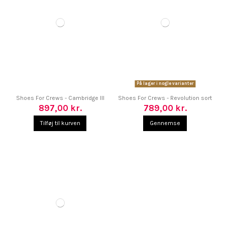
På lager i nogle varianter
Shoes For Crews - Cambridge III
Shoes For Crews - Revolution sort
897,00 kr.
789,00 kr.
Tilføj til kurven
Gennemse