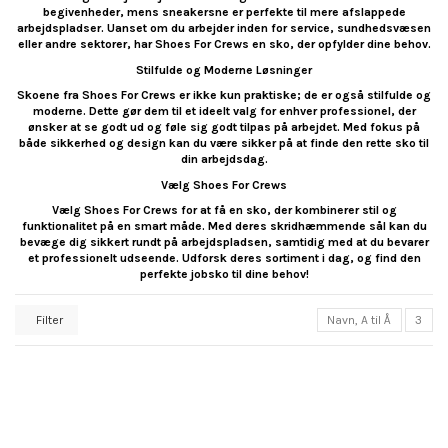
begivenheder, mens sneakersne er perfekte til mere afslappede
arbejdspladser. Uanset om du arbejder inden for service, sundhedsvæsen
eller andre sektorer, har Shoes For Crews en sko, der opfylder dine behov.
Stilfulde og Moderne Løsninger
Skoene fra Shoes For Crews er ikke kun praktiske; de er også stilfulde og
moderne. Dette gør dem til et ideelt valg for enhver professionel, der
ønsker at se godt ud og føle sig godt tilpas på arbejdet. Med fokus på
både sikkerhed og design kan du være sikker på at finde den rette sko til
din arbejdsdag.
Vælg Shoes For Crews
Vælg Shoes For Crews for at få en sko, der kombinerer stil og
funktionalitet på en smart måde. Med deres skridhæmmende sål kan du
bevæge dig sikkert rundt på arbejdspladsen, samtidig med at du bevarer
et professionelt udseende. Udforsk deres sortiment i dag, og find den
perfekte jobsko til dine behov!
Filter
Navn, A til Å
3