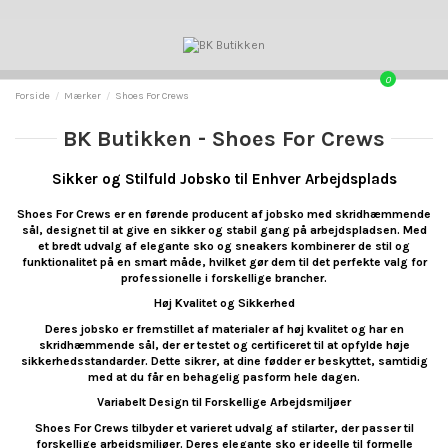
0
Forside
Mærker
Shoes For Crews
BK Butikken - Shoes For Crews
Sikker og Stilfuld Jobsko til Enhver Arbejdsplads
Shoes For Crews er en førende producent af jobsko med skridhæmmende
sål, designet til at give en sikker og stabil gang på arbejdspladsen. Med
et bredt udvalg af elegante sko og sneakers kombinerer de stil og
funktionalitet på en smart måde, hvilket gør dem til det perfekte valg for
professionelle i forskellige brancher.
Høj Kvalitet og Sikkerhed
Deres jobsko er fremstillet af materialer af høj kvalitet og har en
skridhæmmende sål, der er testet og certificeret til at opfylde høje
sikkerhedsstandarder. Dette sikrer, at dine fødder er beskyttet, samtidig
med at du får en behagelig pasform hele dagen.
Variabelt Design til Forskellige Arbejdsmiljøer
Shoes For Crews tilbyder et varieret udvalg af stilarter, der passer til
forskellige arbejdsmiljøer. Deres elegante sko er ideelle til formelle