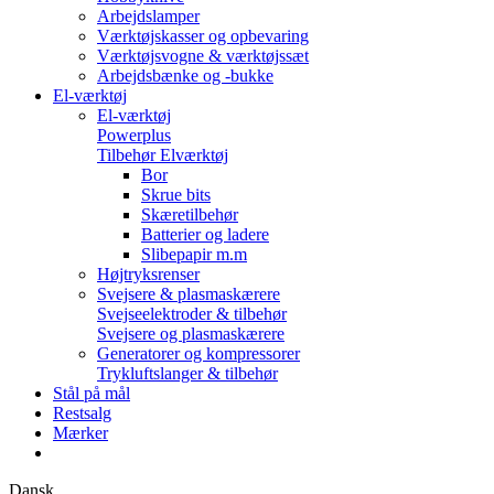
Arbejdslamper
Værktøjskasser og opbevaring
Værktøjsvogne & værktøjssæt
Arbejdsbænke og -bukke
El-værktøj
El-værktøj
Powerplus
Tilbehør Elværktøj
Bor
Skrue bits
Skæretilbehør
Batterier og ladere
Slibepapir m.m
Højtryksrenser
Svejsere & plasmaskærere
Svejseelektroder & tilbehør
Svejsere og plasmaskærere
Generatorer og kompressorer
Trykluftslanger & tilbehør
Stål på mål
Restsalg
Mærker
Dansk