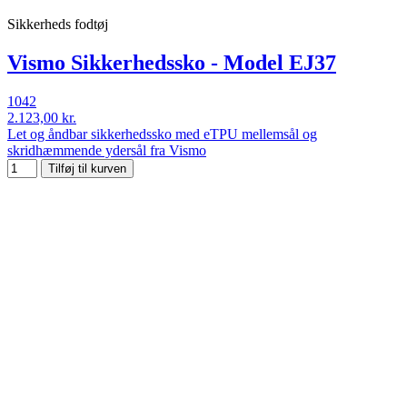
Sikkerheds fodtøj
Vismo Sikkerhedssko - Model EJ37
1042
2.123,00 kr.
Let og åndbar sikkerhedssko med eTPU mellemsål og
skridhæmmende ydersål fra Vismo
Tilføj til kurven