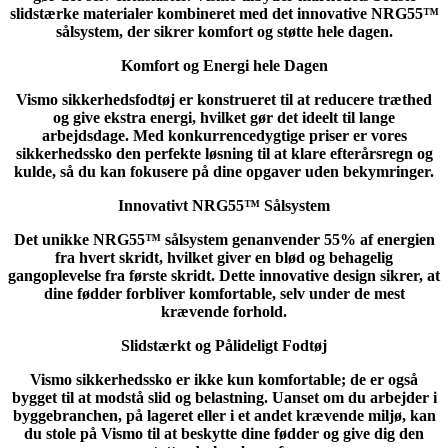
slidstærke materialer kombineret med det innovative NRG55™
sålsystem, der sikrer komfort og støtte hele dagen.
Komfort og Energi hele Dagen
Vismo sikkerhedsfodtøj er konstrueret til at reducere træthed
og give ekstra energi, hvilket gør det ideelt til lange
arbejdsdage. Med konkurrencedygtige priser er vores
sikkerhedssko den perfekte løsning til at klare efterårsregn og
kulde, så du kan fokusere på dine opgaver uden bekymringer.
Innovativt NRG55™ Sålsystem
Det unikke NRG55™ sålsystem genanvender 55% af energien
fra hvert skridt, hvilket giver en blød og behagelig
gangoplevelse fra første skridt. Dette innovative design sikrer, at
dine fødder forbliver komfortable, selv under de mest
krævende forhold.
Slidstærkt og Pålideligt Fodtøj
Vismo sikkerhedssko er ikke kun komfortable; de er også
bygget til at modstå slid og belastning. Uanset om du arbejder i
byggebranchen, på lageret eller i et andet krævende miljø, kan
du stole på Vismo til at beskytte dine fødder og give dig den