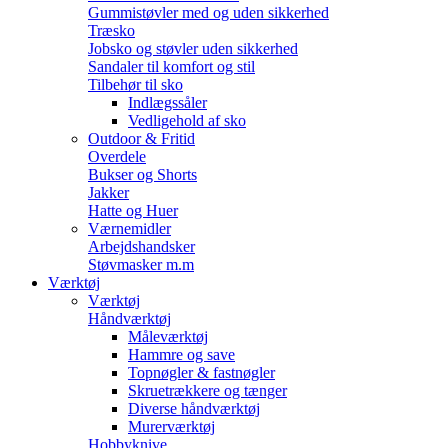
Gummistøvler med og uden sikkerhed
Træsko
Jobsko og støvler uden sikkerhed
Sandaler til komfort og stil
Tilbehør til sko
Indlægssåler
Vedligehold af sko
Outdoor & Fritid
Overdele
Bukser og Shorts
Jakker
Hatte og Huer
Værnemidler
Arbejdshandsker
Støvmasker m.m
Værktøj
Værktøj
Håndværktøj
Måleværktøj
Hammre og save
Topnøgler & fastnøgler
Skruetrækkere og tænger
Diverse håndværktøj
Murerværktøj
Hobbyknive