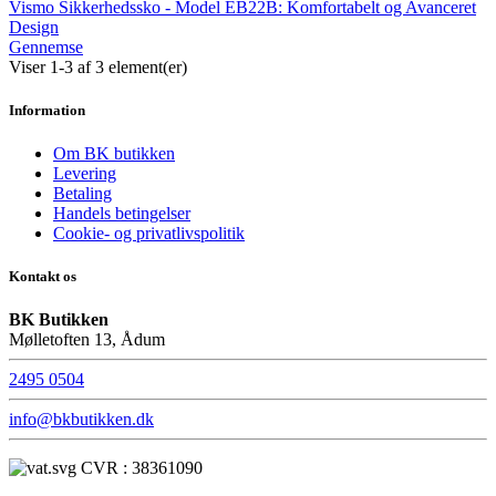
Vismo Sikkerhedssko - Model EB22B: Komfortabelt og Avanceret
Design
Gennemse
Viser 1-3 af 3 element(er)
Information
Om BK butikken
Levering
Betaling
Handels betingelser
Cookie- og privatlivspolitik
Kontakt os
BK Butikken
Mølletoften 13, Ådum
2495 0504
info@bkbutikken.dk
CVR : 38361090