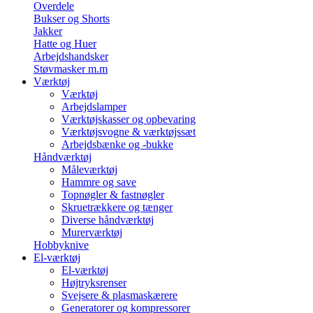
Overdele
Bukser og Shorts
Jakker
Hatte og Huer
Arbejdshandsker
Støvmasker m.m
Værktøj
Værktøj
Arbejdslamper
Værktøjskasser og opbevaring
Værktøjsvogne & værktøjssæt
Arbejdsbænke og -bukke
Håndværktøj
Måleværktøj
Hammre og save
Topnøgler & fastnøgler
Skruetrækkere og tænger
Diverse håndværktøj
Murerværktøj
Hobbyknive
El-værktøj
El-værktøj
Højtryksrenser
Svejsere & plasmaskærere
Generatorer og kompressorer