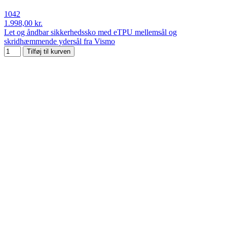
1042
1.998,00 kr.
Let og åndbar sikkerhedssko med eTPU mellemsål og
skridhæmmende ydersål fra Vismo
Tilføj til kurven