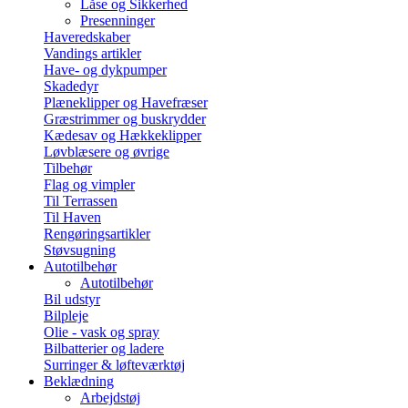
Låse og Sikkerhed
Presenninger
Haveredskaber
Vandings artikler
Have- og dykpumper
Skadedyr
Plæneklipper og Havefræser
Græstrimmer og buskrydder
Kædesav og Hækkeklipper
Løvblæsere og øvrige
Tilbehør
Flag og vimpler
Til Terrassen
Til Haven
Rengøringsartikler
Støvsugning
Autotilbehør
Autotilbehør
Bil udstyr
Bilpleje
Olie - vask og spray
Bilbatterier og ladere
Surringer & løfteværktøj
Beklædning
Arbejdstøj