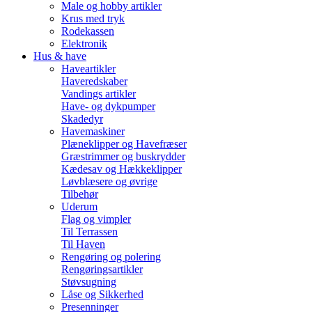
Male og hobby artikler
Krus med tryk
Rodekassen
Elektronik
Hus & have
Haveartikler
Haveredskaber
Vandings artikler
Have- og dykpumper
Skadedyr
Havemaskiner
Plæneklipper og Havefræser
Græstrimmer og buskrydder
Kædesav og Hækkeklipper
Løvblæsere og øvrige
Tilbehør
Uderum
Flag og vimpler
Til Terrassen
Til Haven
Rengøring og polering
Rengøringsartikler
Støvsugning
Låse og Sikkerhed
Presenninger