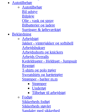
Autotilbehør
Autotilbehør
Bil udstyr
Bilpleje
Olie - vask og spray
Bilbatterier og ladere
Surringer & løfteværktøj
Beklædning
Arbejdstøj
Jakker - vinterjakker og softshell
Arbejdsbukser
Arbejdsshorts og knickers
Arbejds Overalls
Kedeldragter - Heldragt - Jumpsuit
Regntøj
T-shirts og polo trøjer
Sweatshirts og hættetrøjer
Strømper - bælter m.m
Strømper
Undertøj
Tilbehør til arbejdstøj
Fodtøj
Sikkerheds fodtøj
Sikkerheds støvlet
Sandaler med sikkerhed