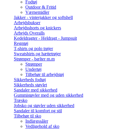
Fodtøj
Outdoor & Fritid
Værnemidler
Jakker - vinterjakker og softshell
Arbejdsbukser
Arbejdsshorts og knickers
Arbejds Overalls
Kedeldragter - Heldragt - Jumpsuit
Regntøj
T-shirts og polo trøjer
Sweatshirts og hættetrøjer
Strømper - bælter m.m
Strømper
Undertøj
Tilbehør til arbejdstøj
Sikkerheds fodtøj
Sikkerheds støvlet
Sandaler med sikkerhed
Gummistøvler med og uden sikkerhed
Træsko
Jobsko og støvler uden sikkerhed
Sandaler til komfort og stil
Tilbehør til sko
Indlægssåler
Vedligehold af sko