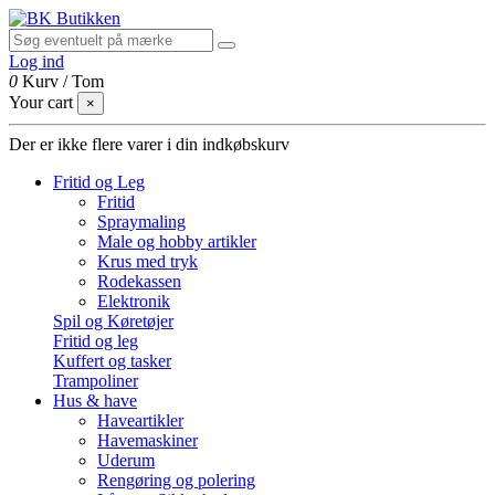
Log ind
0
Kurv
/
Tom
Your cart
×
Der er ikke flere varer i din indkøbskurv
Fritid og Leg
Fritid
Spraymaling
Male og hobby artikler
Krus med tryk
Rodekassen
Elektronik
Spil og Køretøjer
Fritid og leg
Kuffert og tasker
Trampoliner
Hus & have
Haveartikler
Havemaskiner
Uderum
Rengøring og polering