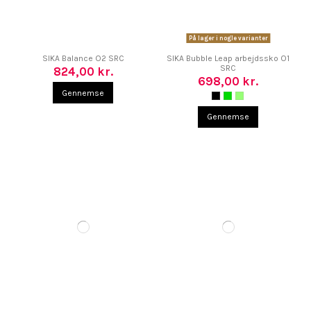
På lager i nogle varianter
SIKA Balance O2 SRC
SIKA Bubble Leap arbejdssko O1
SRC
824,00 kr.
698,00 kr.
Gennemse
Gennemse