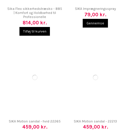
Sika Flex sikkerhedstræsko - 885
SIKA Imprægneringsspray
| Komfort og Holdbarhed til
79,00 kr.
Professionelle
814,00 kr.
Gennemse
Tilføj til kurven
SIKA Motion sandal - hvid 22265
SIKA Motion sandal - 22213
459,00 kr.
459,00 kr.