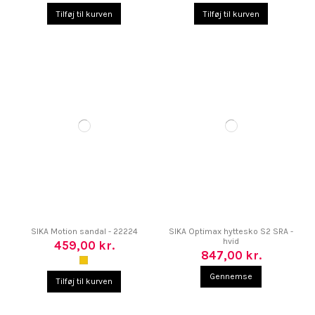
Tilføj til kurven
Tilføj til kurven
SIKA Motion sandal - 22224
SIKA Optimax hyttesko S2 SRA -
hvid
459,00 kr.
847,00 kr.
Gennemse
Tilføj til kurven