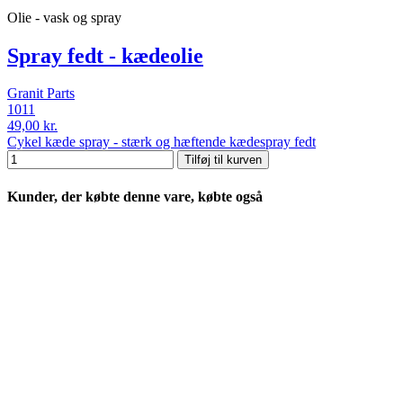
Olie - vask og spray
Spray fedt - kædeolie
Granit Parts
1011
49,00 kr.
Cykel kæde spray - stærk og hæftende kædespray fedt
Tilføj til kurven
Kunder, der købte denne vare, købte også