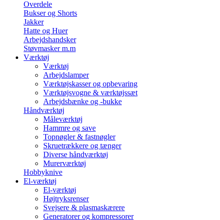
Overdele
Bukser og Shorts
Jakker
Hatte og Huer
Arbejdshandsker
Støvmasker m.m
Værktøj
Værktøj
Arbejdslamper
Værktøjskasser og opbevaring
Værktøjsvogne & værktøjssæt
Arbejdsbænke og -bukke
Håndværktøj
Måleværktøj
Hammre og save
Topnøgler & fastnøgler
Skruetrækkere og tænger
Diverse håndværktøj
Murerværktøj
Hobbyknive
El-værktøj
El-værktøj
Højtryksrenser
Svejsere & plasmaskærere
Generatorer og kompressorer