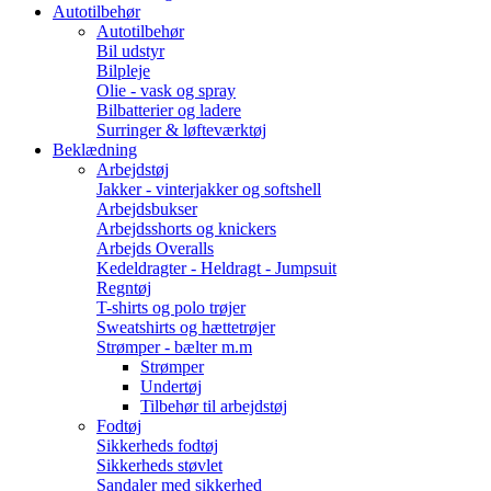
Autotilbehør
Autotilbehør
Bil udstyr
Bilpleje
Olie - vask og spray
Bilbatterier og ladere
Surringer & løfteværktøj
Beklædning
Arbejdstøj
Jakker - vinterjakker og softshell
Arbejdsbukser
Arbejdsshorts og knickers
Arbejds Overalls
Kedeldragter - Heldragt - Jumpsuit
Regntøj
T-shirts og polo trøjer
Sweatshirts og hættetrøjer
Strømper - bælter m.m
Strømper
Undertøj
Tilbehør til arbejdstøj
Fodtøj
Sikkerheds fodtøj
Sikkerheds støvlet
Sandaler med sikkerhed