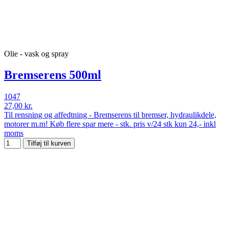
Olie - vask og spray
Bremserens 500ml
1047
27,00 kr.
Til rensning og affedtning - Bremserens til bremser, hydraulikdele,
motorer m.m! Køb flere spar mere - stk. pris v/24 stk kun 24,- inkl
moms
Tilføj til kurven