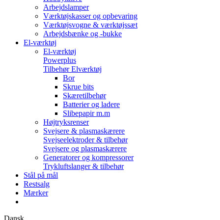
Arbejdslamper
Værktøjskasser og opbevaring
Værktøjsvogne & værktøjssæt
Arbejdsbænke og -bukke
El-værktøj
El-værktøj
Powerplus
Tilbehør Elværktøj
Bor
Skrue bits
Skæretilbehør
Batterier og ladere
Slibepapir m.m
Højtryksrenser
Svejsere & plasmaskærere
Svejseelektroder & tilbehør
Svejsere og plasmaskærere
Generatorer og kompressorer
Trykluftslanger & tilbehør
Stål på mål
Restsalg
Mærker
Dansk