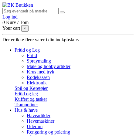
Log ind
0
Kurv
/
Tom
Your cart
×
Der er ikke flere varer i din indkøbskurv
Fritid og Leg
Fritid
Spraymaling
Male og hobby artikler
Krus med tryk
Rodekassen
Elektronik
Spil og Køretøjer
Fritid og leg
Kuffert og tasker
Trampoliner
Hus & have
Haveartikler
Havemaskiner
Uderum
Rengøring og polering