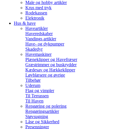
Male og hobby artikler
Krus med tryk
Rodekassen
Elektronik
Hus & have
Haveartikler
Haveredskaber
Vandings artikler
Have- og dykpumper
Skadedyr
Havemaskiner
Plæneklipper og Havefræser
Græstrimmer og buskrydder
Kædesav og Hækkeklipper
Løvblæsere og øvrige
Tilbehør
Uderum
Flag og vimpler
Til Terrassen
Til Haven
Rengøring og polering
Rengøringsartikler
Støvsugning
Låse og Sikkerhed
Presenninger