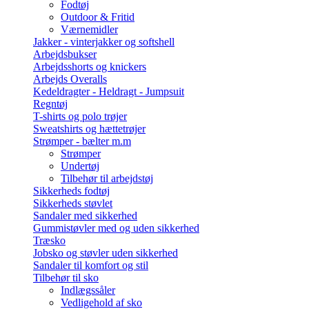
Fodtøj
Outdoor & Fritid
Værnemidler
Jakker - vinterjakker og softshell
Arbejdsbukser
Arbejdsshorts og knickers
Arbejds Overalls
Kedeldragter - Heldragt - Jumpsuit
Regntøj
T-shirts og polo trøjer
Sweatshirts og hættetrøjer
Strømper - bælter m.m
Strømper
Undertøj
Tilbehør til arbejdstøj
Sikkerheds fodtøj
Sikkerheds støvlet
Sandaler med sikkerhed
Gummistøvler med og uden sikkerhed
Træsko
Jobsko og støvler uden sikkerhed
Sandaler til komfort og stil
Tilbehør til sko
Indlægssåler
Vedligehold af sko