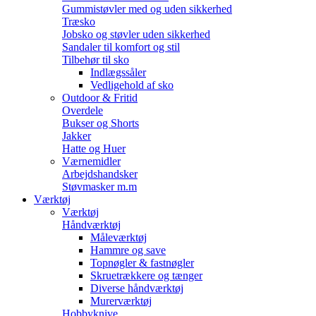
Gummistøvler med og uden sikkerhed
Træsko
Jobsko og støvler uden sikkerhed
Sandaler til komfort og stil
Tilbehør til sko
Indlægssåler
Vedligehold af sko
Outdoor & Fritid
Overdele
Bukser og Shorts
Jakker
Hatte og Huer
Værnemidler
Arbejdshandsker
Støvmasker m.m
Værktøj
Værktøj
Håndværktøj
Måleværktøj
Hammre og save
Topnøgler & fastnøgler
Skruetrækkere og tænger
Diverse håndværktøj
Murerværktøj
Hobbyknive