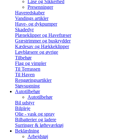
Låse og Sikkerhed
Presenninger
Haveredskaber
Vandings artikler
Have- og dykpumper
Skadedyr
Plæneklipper og Havefræser
Græstrimmer og buskrydder
Kædesav og Hækkeklipper
Løvblæsere og øvrige
Tilbehør
Flag og vimpler
Til Terrassen
Til Haven
Rengøringsartikler
Støvsugning
Autotilbehør
Autotilbehør
Bil udstyr
Bilpleje
Olie - vask og spray
Bilbatterier og ladere
Surringer & løfteværktøj
Beklædning
Arbejdstøj