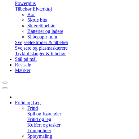
Powerplus
Tilbehør Elværktøj
Bor
Skrue bits
Skæretilbehør
Batterier og ladere
Slibepapir m.m
Svejseelektroder & tilbehør
Svejsere og plasmaskærere
Trykluftslanger & tilbehør
Stål på mål
Restsalg
Mærker
Fritid og Leg
Fritid
Spil og Køretøjer
Fritid og leg
Kuffert og tasker
Trampoliner
Spraymaling