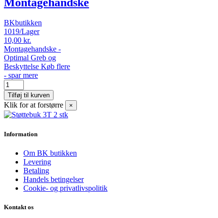
Montagehandske
BKbutikken
1019/Lager
10,00 kr.
Montagehandske -
Optimal Greb og
Beskyttelse Køb flere
- spar mere
Tilføj til kurven
Klik for at forstørre
×
Information
Om BK butikken
Levering
Betaling
Handels betingelser
Cookie- og privatlivspolitik
Kontakt os