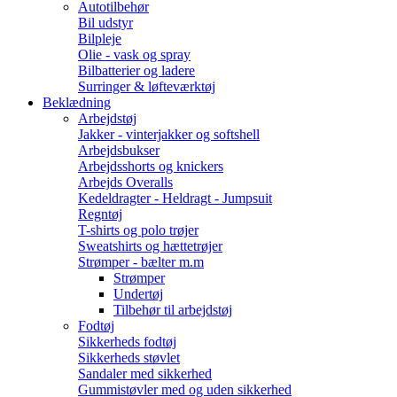
Autotilbehør
Bil udstyr
Bilpleje
Olie - vask og spray
Bilbatterier og ladere
Surringer & løfteværktøj
Beklædning
Arbejdstøj
Jakker - vinterjakker og softshell
Arbejdsbukser
Arbejdsshorts og knickers
Arbejds Overalls
Kedeldragter - Heldragt - Jumpsuit
Regntøj
T-shirts og polo trøjer
Sweatshirts og hættetrøjer
Strømper - bælter m.m
Strømper
Undertøj
Tilbehør til arbejdstøj
Fodtøj
Sikkerheds fodtøj
Sikkerheds støvlet
Sandaler med sikkerhed
Gummistøvler med og uden sikkerhed