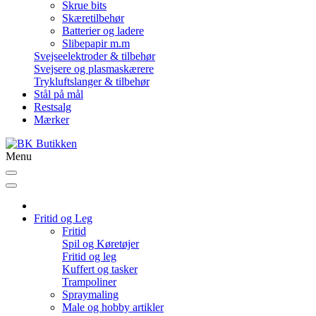
Skrue bits
Skæretilbehør
Batterier og ladere
Slibepapir m.m
Svejseelektroder & tilbehør
Svejsere og plasmaskærere
Trykluftslanger & tilbehør
Stål på mål
Restsalg
Mærker
Menu
Fritid og Leg
Fritid
Spil og Køretøjer
Fritid og leg
Kuffert og tasker
Trampoliner
Spraymaling
Male og hobby artikler