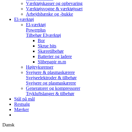
Værktøjskasser og opbevaring
Værktøjsvogne & værktøjssæt
Arbejdsbænke og -bukke
El-værktøj
El-værktøj
Powerplus
Tilbehør Elværktøj
Bor
Skrue bits
Skæretilbehør
Batterier og ladere
Slibepapir m.m
Højtryksrenser
Svejsere & plasmaskærere
Svejseelektroder & tilbehør
Svejsere og plasmaskærere
Generatorer og kompressorer
Trykluftslanger & tilbehør
Stål på mål
Restsalg
Mærker
Dansk