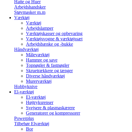
Hatte og Huer
Arbejdshandsker
Støvmasker m.m
Værktøj
Værktøj
Arbejdslamper
Værktøjskasser og opbevaring
Værktøjsvogne & værktøjssæt
Arbejdsbænke og -bukke
Håndværktøj
Måleværktøj
Hammre og save
Topnøgler & fastnøgler
Skruetrækkere og tænger
Diverse håndværktøj
Murerværktøj
Hobbyknive
El-værktøj
El-værktøj
Højtryksrenser
Svejsere & plasmaskærere
Generatorer og kompressorer
Powerplus
Tilbehør Elværktøj
Bor