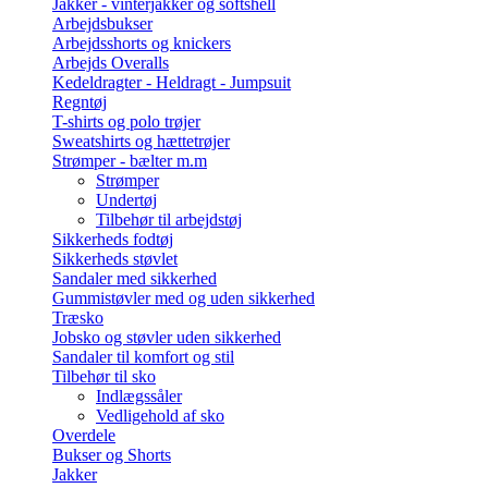
Jakker - vinterjakker og softshell
Arbejdsbukser
Arbejdsshorts og knickers
Arbejds Overalls
Kedeldragter - Heldragt - Jumpsuit
Regntøj
T-shirts og polo trøjer
Sweatshirts og hættetrøjer
Strømper - bælter m.m
Strømper
Undertøj
Tilbehør til arbejdstøj
Sikkerheds fodtøj
Sikkerheds støvlet
Sandaler med sikkerhed
Gummistøvler med og uden sikkerhed
Træsko
Jobsko og støvler uden sikkerhed
Sandaler til komfort og stil
Tilbehør til sko
Indlægssåler
Vedligehold af sko
Overdele
Bukser og Shorts
Jakker