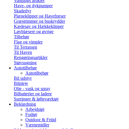
Vandings artikler
Have- og dykpumper
Skadedyr
Plæneklipper og Havefræser
Græstrimmer og buskrydder
Kædesav og Hækkeklipper
Løvblæsere og øvrige
Tilbehør
Flag og vimpler
Til Terrassen
Til Haven
Rengøringsartikler
Støvsugning
Autotilbehør
Autotilbehør
Bil udstyr
Bilpleje
Olie - vask og spray
Bilbatterier og ladere
Surringer & løfteværktøj
Beklædning
Arbejdstøj
Fodtøj
Outdoor & Fritid
Værnemidler