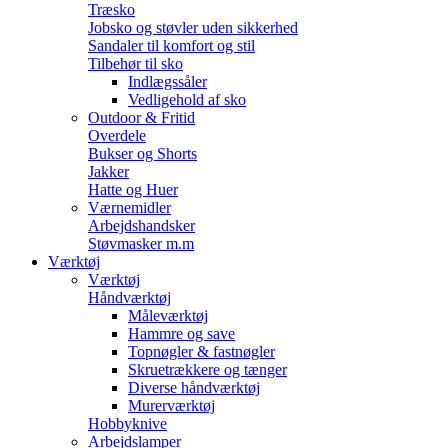
Træsko
Jobsko og støvler uden sikkerhed
Sandaler til komfort og stil
Tilbehør til sko
Indlægssåler
Vedligehold af sko
Outdoor & Fritid
Overdele
Bukser og Shorts
Jakker
Hatte og Huer
Værnemidler
Arbejdshandsker
Støvmasker m.m
Værktøj
Værktøj
Håndværktøj
Måleværktøj
Hammre og save
Topnøgler & fastnøgler
Skruetrækkere og tænger
Diverse håndværktøj
Murerværktøj
Hobbyknive
Arbejdslamper