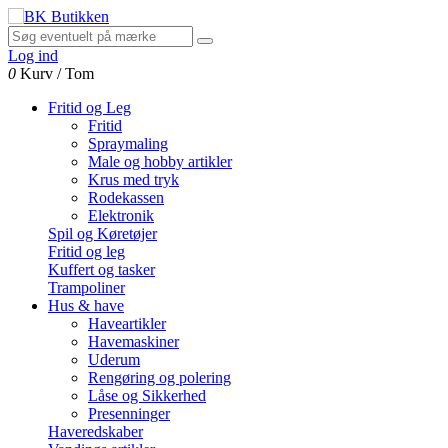
Log ind
0
Kurv
/
Tom
Fritid og Leg
Fritid
Spraymaling
Male og hobby artikler
Krus med tryk
Rodekassen
Elektronik
Spil og Køretøjer
Fritid og leg
Kuffert og tasker
Trampoliner
Hus & have
Haveartikler
Havemaskiner
Uderum
Rengøring og polering
Låse og Sikkerhed
Presenninger
Haveredskaber