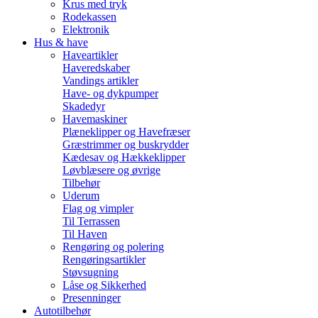
Krus med tryk
Rodekassen
Elektronik
Hus & have
Haveartikler
Haveredskaber
Vandings artikler
Have- og dykpumper
Skadedyr
Havemaskiner
Plæneklipper og Havefræser
Græstrimmer og buskrydder
Kædesav og Hækkeklipper
Løvblæsere og øvrige
Tilbehør
Uderum
Flag og vimpler
Til Terrassen
Til Haven
Rengøring og polering
Rengøringsartikler
Støvsugning
Låse og Sikkerhed
Presenninger
Autotilbehør