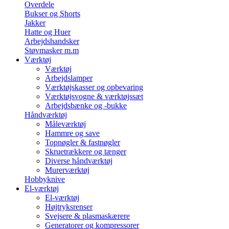
Overdele
Bukser og Shorts
Jakker
Hatte og Huer
Arbejdshandsker
Støvmasker m.m
Værktøj
Værktøj
Arbejdslamper
Værktøjskasser og opbevaring
Værktøjsvogne & værktøjssæt
Arbejdsbænke og -bukke
Håndværktøj
Måleværktøj
Hammre og save
Topnøgler & fastnøgler
Skruetrækkere og tænger
Diverse håndværktøj
Murerværktøj
Hobbyknive
El-værktøj
El-værktøj
Højtryksrenser
Svejsere & plasmaskærere
Generatorer og kompressorer