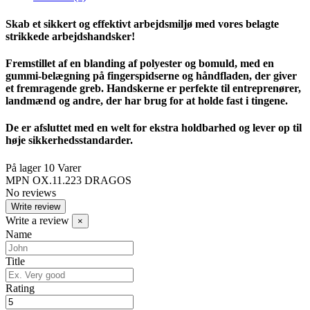
Skab et sikkert og effektivt arbejdsmiljø med vores belagte
strikkede arbejdshandsker!
Fremstillet af en blanding af polyester og bomuld, med en
gummi-belægning på fingerspidserne og håndfladen, der giver
et fremragende greb. Handskerne er perfekte til entreprenører,
landmænd og andre, der har brug for at holde fast i tingene.
De er afsluttet med en welt for ekstra holdbarhed og lever op til
høje sikkerhedsstandarder.
På lager
10 Varer
MPN
OX.11.223 DRAGOS
No reviews
Write review
Write a review
×
Name
Title
Rating