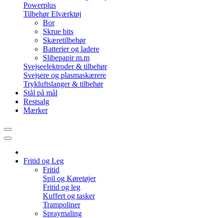
Powerplus
Tilbehør Elværktøj
Bor
Skrue bits
Skæretilbehør
Batterier og ladere
Slibepapir m.m
Svejseelektroder & tilbehør
Svejsere og plasmaskærere
Trykluftslanger & tilbehør
Stål på mål
Restsalg
Mærker
Fritid og Leg
Fritid
Spil og Køretøjer
Fritid og leg
Kuffert og tasker
Trampoliner
Spraymaling