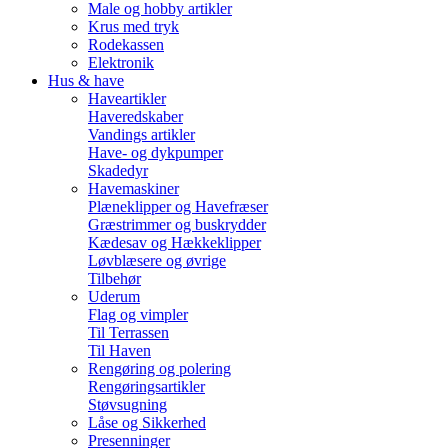
Male og hobby artikler
Krus med tryk
Rodekassen
Elektronik
Hus & have
Haveartikler
Haveredskaber
Vandings artikler
Have- og dykpumper
Skadedyr
Havemaskiner
Plæneklipper og Havefræser
Græstrimmer og buskrydder
Kædesav og Hækkeklipper
Løvblæsere og øvrige
Tilbehør
Uderum
Flag og vimpler
Til Terrassen
Til Haven
Rengøring og polering
Rengøringsartikler
Støvsugning
Låse og Sikkerhed
Presenninger