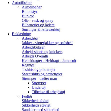
Autotilbehør
Autotilbehør
Bil udstyr
Bilpleje
Olie - vask og spray
Bilbatterier og ladere
Surringer & løfteværktøj
Beklædning
Arbejdstøj
Jakker - vinterjakker og softshell
Arbejdsbukser
Arbejdsshorts og knickers
Arbejds Overalls
Kedeldragter - Heldragt - Jumpsuit
Regntøj
T-shirts og polo trøjer
Sweatshirts og hættetrøjer
Strømper - bælter m.m
Strømper
Undertøj
Tilbehør til arbejdstøj
Fodtøj
Sikkerheds fodtøj
Sikkerheds støvlet
Sandaler med sikkerhed