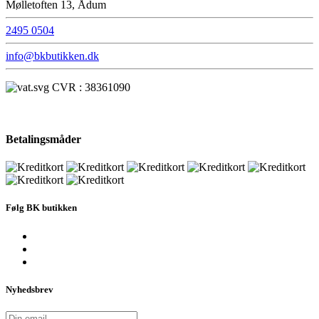
Mølletoften 13, Ådum
2495 0504
info@bkbutikken.dk
CVR : 38361090
Betalingsmåder
Følg BK butikken
Nyhedsbrev