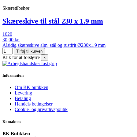
Skæretilbehør
Skæreskive til stål 230 x 1.9 mm
1020
30,00 kr.
Alsidig skæreskive alm. stål og rustfrit Ø230x1.9 mm
Tilføj til kurven
Klik for at forstørre
×
Information
Om BK butikken
Levering
Betaling
Handels betingelser
Cookie- og privatlivspolitik
Kontakt os
BK Butikken