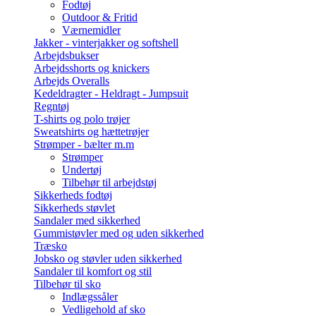
Fodtøj
Outdoor & Fritid
Værnemidler
Jakker - vinterjakker og softshell
Arbejdsbukser
Arbejdsshorts og knickers
Arbejds Overalls
Kedeldragter - Heldragt - Jumpsuit
Regntøj
T-shirts og polo trøjer
Sweatshirts og hættetrøjer
Strømper - bælter m.m
Strømper
Undertøj
Tilbehør til arbejdstøj
Sikkerheds fodtøj
Sikkerheds støvlet
Sandaler med sikkerhed
Gummistøvler med og uden sikkerhed
Træsko
Jobsko og støvler uden sikkerhed
Sandaler til komfort og stil
Tilbehør til sko
Indlægssåler
Vedligehold af sko