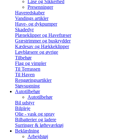
Låse og Sikkerhed
Presenninger
Haveredskaber
Vandings artikler
Have- og dykpumper
Skadedyr
Plæneklipper og Havefræser
Græstrimmer og buskrydder
Kædesav og Hækkeklipper
Løvblæsere og øvrige
Tilbehør
Flag og vimpler
Til Terrassen
Til Haven
Rengøringsartikler
Støvsugning
Autotilbehør
Autotilbehør
Bil udstyr
Bilpleje
Olie - vask og spray
Bilbatterier og ladere
Surringer & løfteværktøj
Beklædning
Arbejdstøj