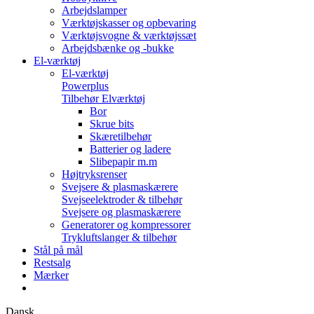
Arbejdslamper
Værktøjskasser og opbevaring
Værktøjsvogne & værktøjssæt
Arbejdsbænke og -bukke
El-værktøj
El-værktøj
Powerplus
Tilbehør Elværktøj
Bor
Skrue bits
Skæretilbehør
Batterier og ladere
Slibepapir m.m
Højtryksrenser
Svejsere & plasmaskærere
Svejseelektroder & tilbehør
Svejsere og plasmaskærere
Generatorer og kompressorer
Trykluftslanger & tilbehør
Stål på mål
Restsalg
Mærker
Dansk