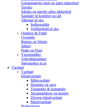
Gummistøvler med og uden sikkerhed
Træsko
Jobsko og støvler uden sikkerhed
Sandaler til komfort og stil
Tilbehør til sko
Indlægssåler
Vedligehold af sko
Outdoor & Fritid
Overdele
Bukser og Shorts
Jakker
Hatte og Huer
Værnemidler
Arbejdshandsker
Støvmasker m.m
Værktøj
Værktøj
Håndværktøj
Måleværktøj
Hammre og save
Topnøgler & fastnøgler
Skruetrækkere og tænger
Diverse håndværktøj
Murerværktøj
Hobbyknive