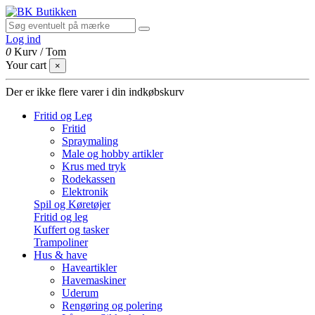
Log ind
0
Kurv
/
Tom
Your cart
×
Der er ikke flere varer i din indkøbskurv
Fritid og Leg
Fritid
Spraymaling
Male og hobby artikler
Krus med tryk
Rodekassen
Elektronik
Spil og Køretøjer
Fritid og leg
Kuffert og tasker
Trampoliner
Hus & have
Haveartikler
Havemaskiner
Uderum
Rengøring og polering