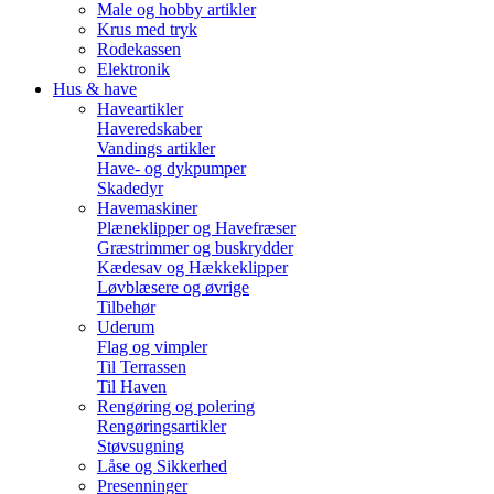
Male og hobby artikler
Krus med tryk
Rodekassen
Elektronik
Hus & have
Haveartikler
Haveredskaber
Vandings artikler
Have- og dykpumper
Skadedyr
Havemaskiner
Plæneklipper og Havefræser
Græstrimmer og buskrydder
Kædesav og Hækkeklipper
Løvblæsere og øvrige
Tilbehør
Uderum
Flag og vimpler
Til Terrassen
Til Haven
Rengøring og polering
Rengøringsartikler
Støvsugning
Låse og Sikkerhed
Presenninger