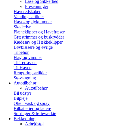
Låse og Sikkerhed
Presenninger
Haveredskaber
Vandings artikler
Have- og dykpumper
Skadedyr
Plæneklipper og Havefræser
Græstrimmer og buskrydder
Kædesav og Hækkeklipper
Løvblæsere og øvrige
Tilbehør
Flag og vimpler
Til Terrassen
Til Haven
Rengøringsartikler
Støvsugning
Autotilbehør
Autotilbehør
Bil udstyr
Bilpleje
Olie - vask og spray
Bilbatterier og ladere
Surringer & løfteværktøj
Beklædning
Arbejdstøj