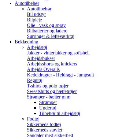
Autotilbehør
Autotilbehør
Bil udstyr
Bilpleje
Olie - vask og spray
Bilbatterier og ladere
Surringer & løfteværktøj
Beklædning
Arbejdstøj
Jakker - vinterjakker og softshell
Arbejdsbukser
Arbejdsshorts og knickers
Arbejds Overalls
Kedeldragter - Heldragt - Jumpsuit
Regntøj
T-shirts og polo trøjer
Sweatshirts og hættetrøjer
Strømper - bælter m.m
Strømper
Undertøj
Tilbehør til arbejdstøj
Fodtøj
Sikkerheds fodtøj
Sikkerheds støvlet
Sandaler med sikkerhed