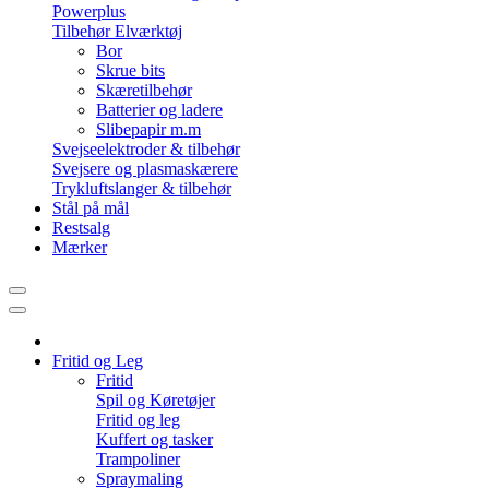
Powerplus
Tilbehør Elværktøj
Bor
Skrue bits
Skæretilbehør
Batterier og ladere
Slibepapir m.m
Svejseelektroder & tilbehør
Svejsere og plasmaskærere
Trykluftslanger & tilbehør
Stål på mål
Restsalg
Mærker
Fritid og Leg
Fritid
Spil og Køretøjer
Fritid og leg
Kuffert og tasker
Trampoliner
Spraymaling