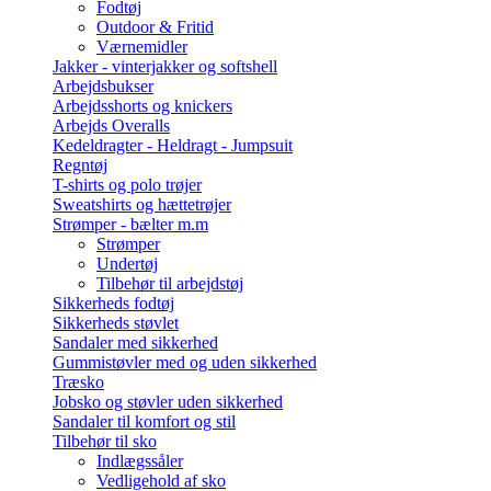
Fodtøj
Outdoor & Fritid
Værnemidler
Jakker - vinterjakker og softshell
Arbejdsbukser
Arbejdsshorts og knickers
Arbejds Overalls
Kedeldragter - Heldragt - Jumpsuit
Regntøj
T-shirts og polo trøjer
Sweatshirts og hættetrøjer
Strømper - bælter m.m
Strømper
Undertøj
Tilbehør til arbejdstøj
Sikkerheds fodtøj
Sikkerheds støvlet
Sandaler med sikkerhed
Gummistøvler med og uden sikkerhed
Træsko
Jobsko og støvler uden sikkerhed
Sandaler til komfort og stil
Tilbehør til sko
Indlægssåler
Vedligehold af sko