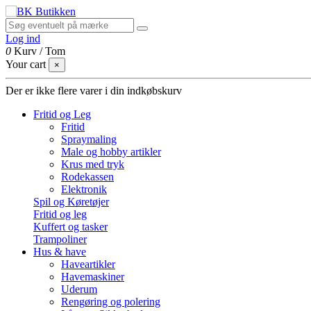
Log ind
0
Kurv
/
Tom
Your cart
×
Der er ikke flere varer i din indkøbskurv
Fritid og Leg
Fritid
Spraymaling
Male og hobby artikler
Krus med tryk
Rodekassen
Elektronik
Spil og Køretøjer
Fritid og leg
Kuffert og tasker
Trampoliner
Hus & have
Haveartikler
Havemaskiner
Uderum
Rengøring og polering