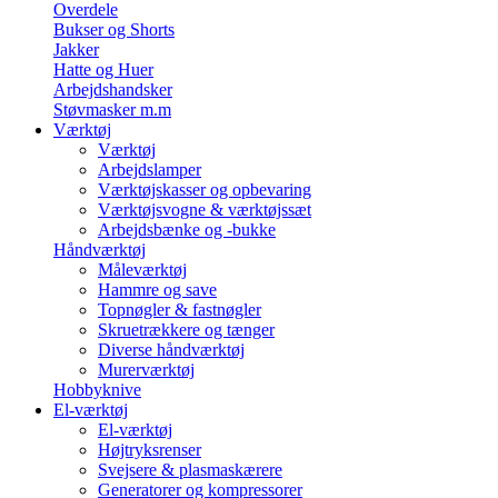
Overdele
Bukser og Shorts
Jakker
Hatte og Huer
Arbejdshandsker
Støvmasker m.m
Værktøj
Værktøj
Arbejdslamper
Værktøjskasser og opbevaring
Værktøjsvogne & værktøjssæt
Arbejdsbænke og -bukke
Håndværktøj
Måleværktøj
Hammre og save
Topnøgler & fastnøgler
Skruetrækkere og tænger
Diverse håndværktøj
Murerværktøj
Hobbyknive
El-værktøj
El-værktøj
Højtryksrenser
Svejsere & plasmaskærere
Generatorer og kompressorer