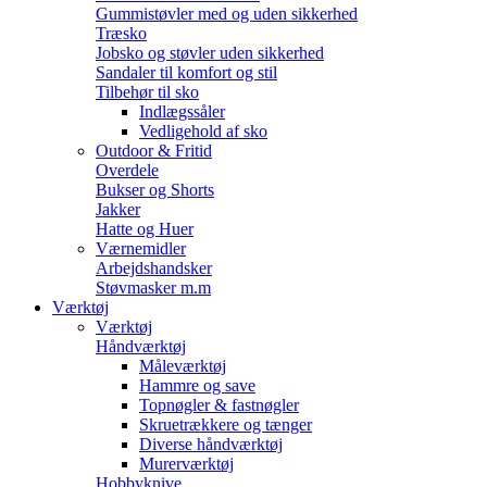
Gummistøvler med og uden sikkerhed
Træsko
Jobsko og støvler uden sikkerhed
Sandaler til komfort og stil
Tilbehør til sko
Indlægssåler
Vedligehold af sko
Outdoor & Fritid
Overdele
Bukser og Shorts
Jakker
Hatte og Huer
Værnemidler
Arbejdshandsker
Støvmasker m.m
Værktøj
Værktøj
Håndværktøj
Måleværktøj
Hammre og save
Topnøgler & fastnøgler
Skruetrækkere og tænger
Diverse håndværktøj
Murerværktøj
Hobbyknive