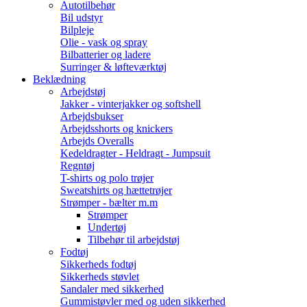
Autotilbehør
Bil udstyr
Bilpleje
Olie - vask og spray
Bilbatterier og ladere
Surringer & løfteværktøj
Beklædning
Arbejdstøj
Jakker - vinterjakker og softshell
Arbejdsbukser
Arbejdsshorts og knickers
Arbejds Overalls
Kedeldragter - Heldragt - Jumpsuit
Regntøj
T-shirts og polo trøjer
Sweatshirts og hættetrøjer
Strømper - bælter m.m
Strømper
Undertøj
Tilbehør til arbejdstøj
Fodtøj
Sikkerheds fodtøj
Sikkerheds støvlet
Sandaler med sikkerhed
Gummistøvler med og uden sikkerhed