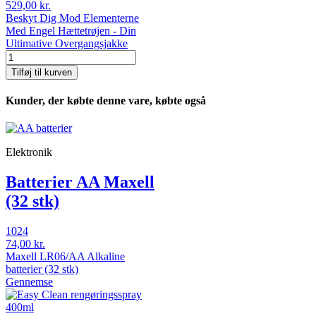
529,00 kr.
Beskyt Dig Mod Elementerne
Med Engel Hættetrøjen - Din
Ultimative Overgangsjakke
Tilføj til kurven
Kunder, der købte denne vare, købte også
Elektronik
Batterier AA Maxell
(32 stk)
1024
74,00 kr.
Maxell LR06/AA Alkaline
batterier (32 stk)
Gennemse