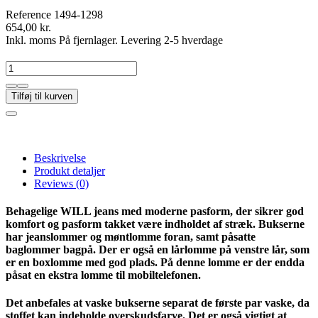
Reference
1494-1298
654,00 kr.
Inkl. moms
På fjernlager. Levering 2-5 hverdage
Tilføj til kurven
Beskrivelse
Produkt detaljer
Reviews
(0)
Behagelige WILL jeans med moderne pasform, der sikrer god
komfort og pasform takket være indholdet af stræk. Bukserne
har jeanslommer og møntlomme foran, samt påsatte
baglommer bagpå. Der er også en lårlomme på venstre lår, som
er en boxlomme med god plads. På denne lomme er der endda
påsat en ekstra lomme til mobiltelefonen.
Det anbefales at vaske bukserne separat de første par vaske, da
stoffet kan indeholde overskudsfarve. Det er også vigtigt at