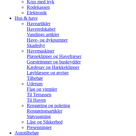
Krus med tryk
Rodekassen
Elektronik
Hus & have
Haveartikler
Haveredskaber
Vandings artikler
Have- og dykpumper
Skadedyr
Havemaskiner
Plæneklipper og Havefræser
Græstrimmer og buskrydder
Kædesav og Hækkeklipper
Løvblæsere og øvrige
Tilbehør
Uderum
Flag og vimpler
Til Terrassen
Til Haven
Rengøring og polering
Rengøringsartikler
Støvsugning
Låse og Sikkerhed
Presenninger
Autotilbehør