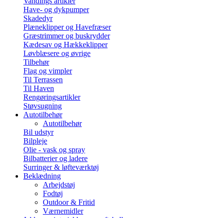
Vandings artikler
Have- og dykpumper
Skadedyr
Plæneklipper og Havefræser
Græstrimmer og buskrydder
Kædesav og Hækkeklipper
Løvblæsere og øvrige
Tilbehør
Flag og vimpler
Til Terrassen
Til Haven
Rengøringsartikler
Støvsugning
Autotilbehør
Autotilbehør
Bil udstyr
Bilpleje
Olie - vask og spray
Bilbatterier og ladere
Surringer & løfteværktøj
Beklædning
Arbejdstøj
Fodtøj
Outdoor & Fritid
Værnemidler