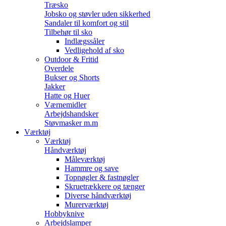
Træsko
Jobsko og støvler uden sikkerhed
Sandaler til komfort og stil
Tilbehør til sko
Indlægssåler
Vedligehold af sko
Outdoor & Fritid
Overdele
Bukser og Shorts
Jakker
Hatte og Huer
Værnemidler
Arbejdshandsker
Støvmasker m.m
Værktøj
Værktøj
Håndværktøj
Måleværktøj
Hammre og save
Topnøgler & fastnøgler
Skruetrækkere og tænger
Diverse håndværktøj
Murerværktøj
Hobbyknive
Arbejdslamper