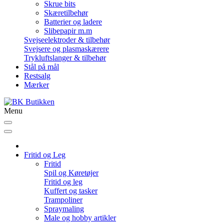
Skrue bits
Skæretilbehør
Batterier og ladere
Slibepapir m.m
Svejseelektroder & tilbehør
Svejsere og plasmaskærere
Trykluftslanger & tilbehør
Stål på mål
Restsalg
Mærker
Menu
Fritid og Leg
Fritid
Spil og Køretøjer
Fritid og leg
Kuffert og tasker
Trampoliner
Spraymaling
Male og hobby artikler