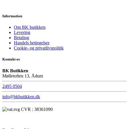
Information
Om BK butikken
Levering
Betaling
Handels betingelser
Cookie- og privatlivspolitik
Kontakt os
BK Butikken
Mølletoften 13, Ådum
2495 0504
info@bkbutikken.dk
CVR : 38361090