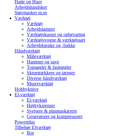
Hatte og Huer
Arbejdshandsker
Støvmasker m.m
Værktøj
Værktøj
Arbejdslamper
Værktøjskasser og opbevaring
Værktøjsvogne & værktøjssæt
Arbejdsbænke og -bukke
Håndværktøj
Måleværktøj
Hammre og save
Topnøgler & fastnøgler
Skruetrækkere og tænger
Diverse håndværktøj
Murerværktøj
Hobbyknive
El-værktøj
El-værktøj
Højtryksrenser
Svejsere & plasmaskærere
Generatorer og kompressorer
Powerplus
Tilbehør Elværktøj
Bor