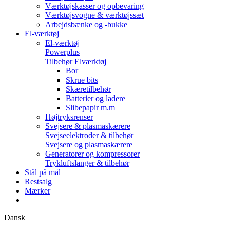
Værktøjskasser og opbevaring
Værktøjsvogne & værktøjssæt
Arbejdsbænke og -bukke
El-værktøj
El-værktøj
Powerplus
Tilbehør Elværktøj
Bor
Skrue bits
Skæretilbehør
Batterier og ladere
Slibepapir m.m
Højtryksrenser
Svejsere & plasmaskærere
Svejseelektroder & tilbehør
Svejsere og plasmaskærere
Generatorer og kompressorer
Trykluftslanger & tilbehør
Stål på mål
Restsalg
Mærker
Dansk