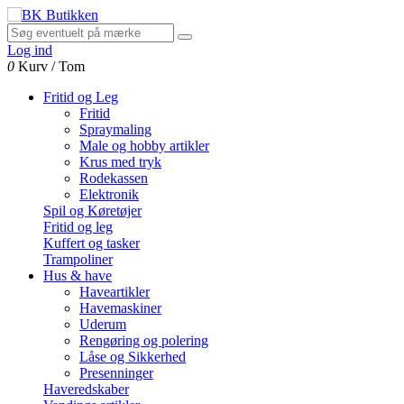
Log ind
0
Kurv
/
Tom
Fritid og Leg
Fritid
Spraymaling
Male og hobby artikler
Krus med tryk
Rodekassen
Elektronik
Spil og Køretøjer
Fritid og leg
Kuffert og tasker
Trampoliner
Hus & have
Haveartikler
Havemaskiner
Uderum
Rengøring og polering
Låse og Sikkerhed
Presenninger
Haveredskaber