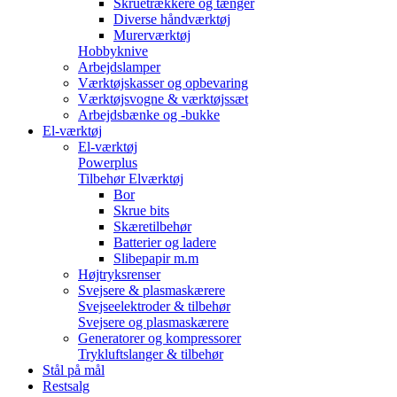
Skruetrækkere og tænger
Diverse håndværktøj
Murerværktøj
Hobbyknive
Arbejdslamper
Værktøjskasser og opbevaring
Værktøjsvogne & værktøjssæt
Arbejdsbænke og -bukke
El-værktøj
El-værktøj
Powerplus
Tilbehør Elværktøj
Bor
Skrue bits
Skæretilbehør
Batterier og ladere
Slibepapir m.m
Højtryksrenser
Svejsere & plasmaskærere
Svejseelektroder & tilbehør
Svejsere og plasmaskærere
Generatorer og kompressorer
Trykluftslanger & tilbehør
Stål på mål
Restsalg