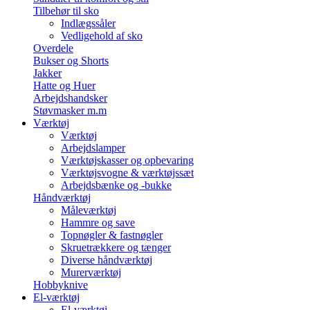
Tilbehør til sko
Indlægssåler
Vedligehold af sko
Overdele
Bukser og Shorts
Jakker
Hatte og Huer
Arbejdshandsker
Støvmasker m.m
Værktøj
Værktøj
Arbejdslamper
Værktøjskasser og opbevaring
Værktøjsvogne & værktøjssæt
Arbejdsbænke og -bukke
Håndværktøj
Måleværktøj
Hammre og save
Topnøgler & fastnøgler
Skruetrækkere og tænger
Diverse håndværktøj
Murerværktøj
Hobbyknive
El-værktøj
El-værktøj