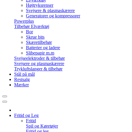
Højtryksrenser
Svejsere & plasmaskærere
Generatorer og kompressorer
Powerplus
Tilbehør Elværktøj
Bor
Skrue bits
Skæretilbehør
Batterier og ladere
Slibepapir m.m
Svejseelektroder & tilbehør
Svejsere og plasmaskærere
Trykluftslanger & tilbehør
Stål på mål
Restsalg
Mærker
Fritid og Leg
Fritid
Spil og Køretøjer
Fritid og leg