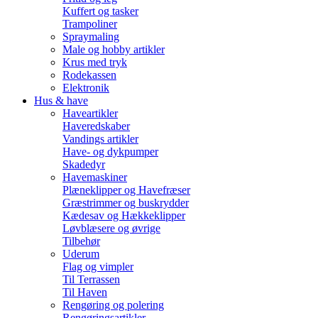
Kuffert og tasker
Trampoliner
Spraymaling
Male og hobby artikler
Krus med tryk
Rodekassen
Elektronik
Hus & have
Haveartikler
Haveredskaber
Vandings artikler
Have- og dykpumper
Skadedyr
Havemaskiner
Plæneklipper og Havefræser
Græstrimmer og buskrydder
Kædesav og Hækkeklipper
Løvblæsere og øvrige
Tilbehør
Uderum
Flag og vimpler
Til Terrassen
Til Haven
Rengøring og polering
Rengøringsartikler