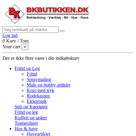
Log ind
0
Kurv
/
Tom
Your cart
×
Der er ikke flere varer i din indkøbskurv
Fritid og Leg
Fritid
Spraymaling
Male og hobby artikler
Krus med tryk
Rodekassen
Elektronik
Spil og Køretøjer
Fritid og leg
Kuffert og tasker
Trampoliner
Hus & have
Haveartikler