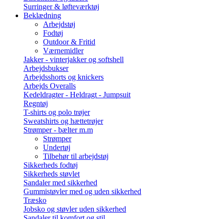
Surringer & løfteværktøj
Beklædning
Arbejdstøj
Fodtøj
Outdoor & Fritid
Værnemidler
Jakker - vinterjakker og softshell
Arbejdsbukser
Arbejdsshorts og knickers
Arbejds Overalls
Kedeldragter - Heldragt - Jumpsuit
Regntøj
T-shirts og polo trøjer
Sweatshirts og hættetrøjer
Strømper - bælter m.m
Strømper
Undertøj
Tilbehør til arbejdstøj
Sikkerheds fodtøj
Sikkerheds støvlet
Sandaler med sikkerhed
Gummistøvler med og uden sikkerhed
Træsko
Jobsko og støvler uden sikkerhed
Sandaler til komfort og stil