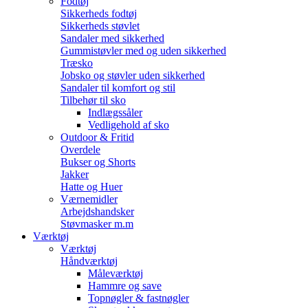
Fodtøj
Sikkerheds fodtøj
Sikkerheds støvlet
Sandaler med sikkerhed
Gummistøvler med og uden sikkerhed
Træsko
Jobsko og støvler uden sikkerhed
Sandaler til komfort og stil
Tilbehør til sko
Indlægssåler
Vedligehold af sko
Outdoor & Fritid
Overdele
Bukser og Shorts
Jakker
Hatte og Huer
Værnemidler
Arbejdshandsker
Støvmasker m.m
Værktøj
Værktøj
Håndværktøj
Måleværktøj
Hammre og save
Topnøgler & fastnøgler