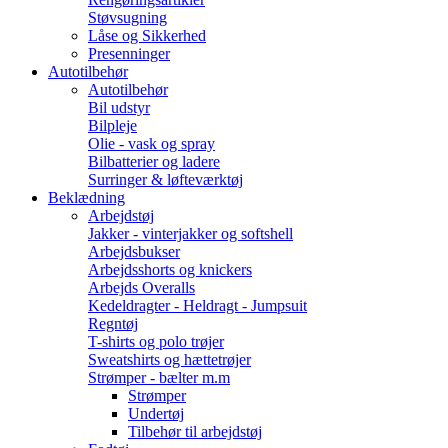
Støvsugning
Låse og Sikkerhed
Presenninger
Autotilbehør
Autotilbehør
Bil udstyr
Bilpleje
Olie - vask og spray
Bilbatterier og ladere
Surringer & løfteværktøj
Beklædning
Arbejdstøj
Jakker - vinterjakker og softshell
Arbejdsbukser
Arbejdsshorts og knickers
Arbejds Overalls
Kedeldragter - Heldragt - Jumpsuit
Regntøj
T-shirts og polo trøjer
Sweatshirts og hættetrøjer
Strømper - bælter m.m
Strømper
Undertøj
Tilbehør til arbejdstøj