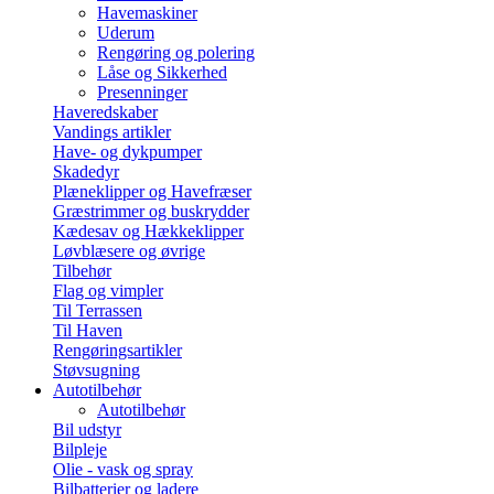
Havemaskiner
Uderum
Rengøring og polering
Låse og Sikkerhed
Presenninger
Haveredskaber
Vandings artikler
Have- og dykpumper
Skadedyr
Plæneklipper og Havefræser
Græstrimmer og buskrydder
Kædesav og Hækkeklipper
Løvblæsere og øvrige
Tilbehør
Flag og vimpler
Til Terrassen
Til Haven
Rengøringsartikler
Støvsugning
Autotilbehør
Autotilbehør
Bil udstyr
Bilpleje
Olie - vask og spray
Bilbatterier og ladere