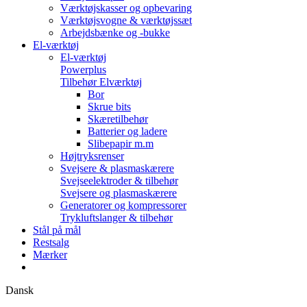
Værktøjskasser og opbevaring
Værktøjsvogne & værktøjssæt
Arbejdsbænke og -bukke
El-værktøj
El-værktøj
Powerplus
Tilbehør Elværktøj
Bor
Skrue bits
Skæretilbehør
Batterier og ladere
Slibepapir m.m
Højtryksrenser
Svejsere & plasmaskærere
Svejseelektroder & tilbehør
Svejsere og plasmaskærere
Generatorer og kompressorer
Trykluftslanger & tilbehør
Stål på mål
Restsalg
Mærker
Dansk