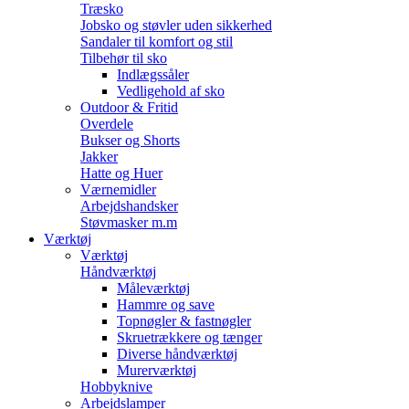
Træsko
Jobsko og støvler uden sikkerhed
Sandaler til komfort og stil
Tilbehør til sko
Indlægssåler
Vedligehold af sko
Outdoor & Fritid
Overdele
Bukser og Shorts
Jakker
Hatte og Huer
Værnemidler
Arbejdshandsker
Støvmasker m.m
Værktøj
Værktøj
Håndværktøj
Måleværktøj
Hammre og save
Topnøgler & fastnøgler
Skruetrækkere og tænger
Diverse håndværktøj
Murerværktøj
Hobbyknive
Arbejdslamper