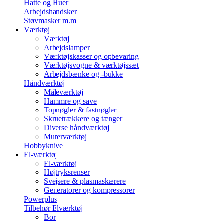
Hatte og Huer
Arbejdshandsker
Støvmasker m.m
Værktøj
Værktøj
Arbejdslamper
Værktøjskasser og opbevaring
Værktøjsvogne & værktøjssæt
Arbejdsbænke og -bukke
Håndværktøj
Måleværktøj
Hammre og save
Topnøgler & fastnøgler
Skruetrækkere og tænger
Diverse håndværktøj
Murerværktøj
Hobbyknive
El-værktøj
El-værktøj
Højtryksrenser
Svejsere & plasmaskærere
Generatorer og kompressorer
Powerplus
Tilbehør Elværktøj
Bor