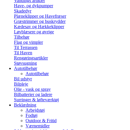
Vandings artikler
Have- og dykpumper
Skadedyr
Plæneklipper og Havefræser
Græstrimmer og buskrydder
Kædesav og Hækkeklipper
Løvblæsere og øvrige
Tilbehør
Flag og vimpler
Til Terrassen
Til Haven
Rengøringsartikler
Støvsugning
Autotilbehør
Autotilbehør
Bil udstyr
Bilpleje
Olie - vask og spray
Bilbatterier og ladere
Surringer & løfteværktøj
Beklædning
Arbejdstøj
Fodtøj
Outdoor & Fritid
Værnemidler