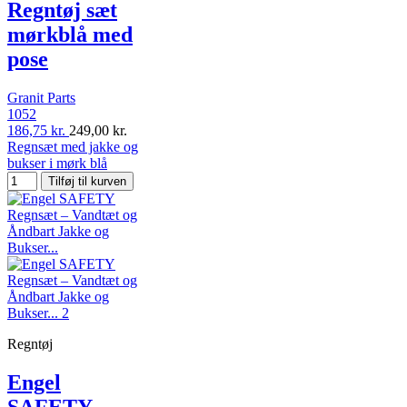
Regntøj sæt
mørkblå med
pose
Granit Parts
1052
186,75 kr.
249,00 kr.
Regnsæt med jakke og
bukser i mørk blå
Tilføj til kurven
Regntøj
Engel
SAFETY