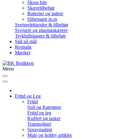
Skrue bits
Skæretilbehør
Batterier og ladere
Slibepapir m.m
Svejseelektroder & tilbehør
Svejsere og plasmaskærere
Trykluftslanger & tilbehør
Stål på mål
Restsalg
Mærker
Menu
Fritid og Leg
Fritid
Spil og Køretøjer
Fritid og leg
Kuffert og tasker
Trampoliner
Spraymaling
Male og hobby artikler