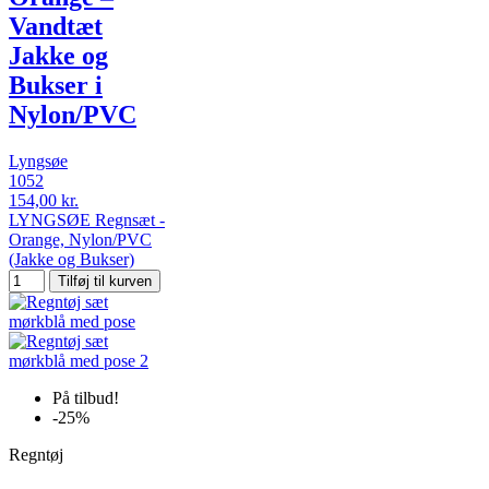
Vandtæt
Jakke og
Bukser i
Nylon/PVC
Lyngsøe
1052
154,00 kr.
LYNGSØE Regnsæt -
Orange, Nylon/PVC
(Jakke og Bukser)
Tilføj til kurven
På tilbud!
-25%
Regntøj