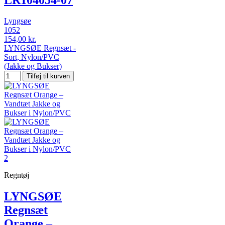
Lyngsøe
1052
154,00 kr.
LYNGSØE Regnsæt -
Sort, Nylon/PVC
(Jakke og Bukser)
Tilføj til kurven
Regntøj
LYNGSØE
Regnsæt
Orange –