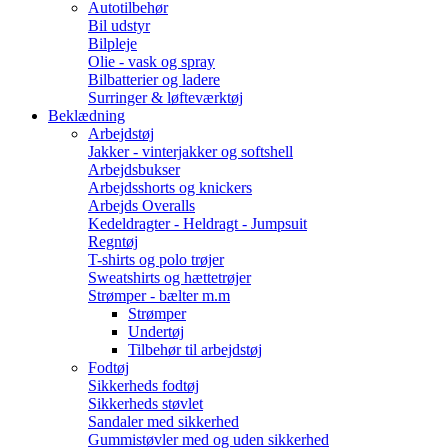
Autotilbehør
Bil udstyr
Bilpleje
Olie - vask og spray
Bilbatterier og ladere
Surringer & løfteværktøj
Beklædning
Arbejdstøj
Jakker - vinterjakker og softshell
Arbejdsbukser
Arbejdsshorts og knickers
Arbejds Overalls
Kedeldragter - Heldragt - Jumpsuit
Regntøj
T-shirts og polo trøjer
Sweatshirts og hættetrøjer
Strømper - bælter m.m
Strømper
Undertøj
Tilbehør til arbejdstøj
Fodtøj
Sikkerheds fodtøj
Sikkerheds støvlet
Sandaler med sikkerhed
Gummistøvler med og uden sikkerhed