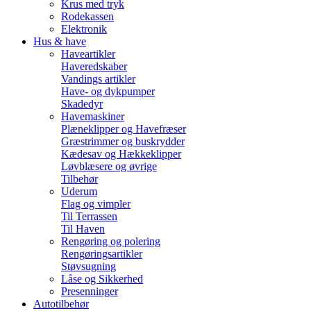
Krus med tryk
Rodekassen
Elektronik
Hus & have
Haveartikler
Haveredskaber
Vandings artikler
Have- og dykpumper
Skadedyr
Havemaskiner
Plæneklipper og Havefræser
Græstrimmer og buskrydder
Kædesav og Hækkeklipper
Løvblæsere og øvrige
Tilbehør
Uderum
Flag og vimpler
Til Terrassen
Til Haven
Rengøring og polering
Rengøringsartikler
Støvsugning
Låse og Sikkerhed
Presenninger
Autotilbehør