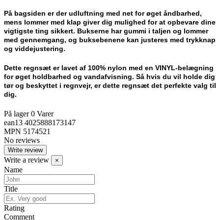
På bagsiden er der udluftning med net for øget åndbarhed,
mens lommer med klap giver dig mulighed for at opbevare dine
vigtigste ting sikkert. Bukserne har gummi i taljen og lommer
med gennemgang, og buksebenene kan justeres med trykknap
og viddejustering.
Dette regnsæt er lavet af 100% nylon med en VINYL-belægning
for øget holdbarhed og vandafvisning. Så hvis du vil holde dig
tør og beskyttet i regnvejr, er dette regnsæt det perfekte valg til
dig.
På lager
0 Varer
ean13
4025888173147
MPN
5174521
No reviews
Write review
Write a review
×
Name
Title
Rating
Comment