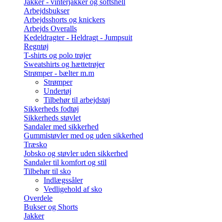
Jakker - vinterjakker og softshell
Arbejdsbukser
Arbejdsshorts og knickers
Arbejds Overalls
Kedeldragter - Heldragt - Jumpsuit
Regntøj
T-shirts og polo trøjer
Sweatshirts og hættetrøjer
Strømper - bælter m.m
Strømper
Undertøj
Tilbehør til arbejdstøj
Sikkerheds fodtøj
Sikkerheds støvlet
Sandaler med sikkerhed
Gummistøvler med og uden sikkerhed
Træsko
Jobsko og støvler uden sikkerhed
Sandaler til komfort og stil
Tilbehør til sko
Indlægssåler
Vedligehold af sko
Overdele
Bukser og Shorts
Jakker