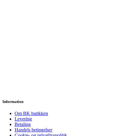
Information
Om BK butikken
Levering
Betaling
Handels betingelser
Cookie- og privatlivspolitik