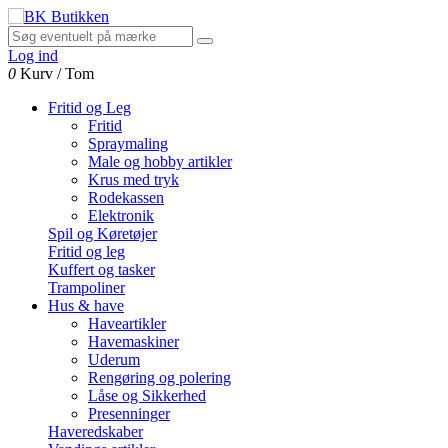
Log ind
0
Kurv
/
Tom
Fritid og Leg
Fritid
Spraymaling
Male og hobby artikler
Krus med tryk
Rodekassen
Elektronik
Spil og Køretøjer
Fritid og leg
Kuffert og tasker
Trampoliner
Hus & have
Haveartikler
Havemaskiner
Uderum
Rengøring og polering
Låse og Sikkerhed
Presenninger
Haveredskaber