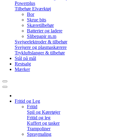
Powerplus
Tilbehør Elværktøj
Bor
Skrue bits
Skæretilbehør
Batterier og ladere
Slibepapir m.m
Svejseelektroder & tilbehør
Svejsere og plasmaskærere
Trykluftslanger & tilbehør
Stål på mål
Restsalg
Mærker
Fritid og Leg
Fritid
Spil og Køretøjer
Fritid og leg
Kuffert og tasker
Trampoliner
Spraymaling