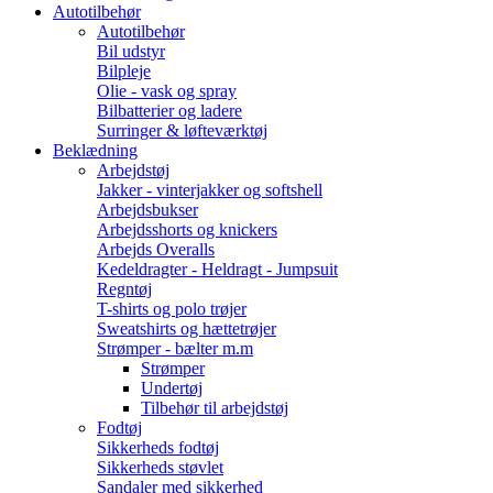
Autotilbehør
Autotilbehør
Bil udstyr
Bilpleje
Olie - vask og spray
Bilbatterier og ladere
Surringer & løfteværktøj
Beklædning
Arbejdstøj
Jakker - vinterjakker og softshell
Arbejdsbukser
Arbejdsshorts og knickers
Arbejds Overalls
Kedeldragter - Heldragt - Jumpsuit
Regntøj
T-shirts og polo trøjer
Sweatshirts og hættetrøjer
Strømper - bælter m.m
Strømper
Undertøj
Tilbehør til arbejdstøj
Fodtøj
Sikkerheds fodtøj
Sikkerheds støvlet
Sandaler med sikkerhed