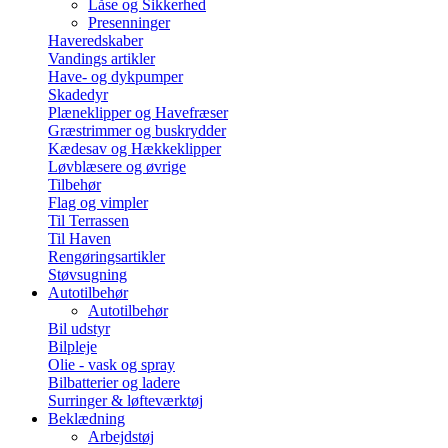
Låse og Sikkerhed
Presenninger
Haveredskaber
Vandings artikler
Have- og dykpumper
Skadedyr
Plæneklipper og Havefræser
Græstrimmer og buskrydder
Kædesav og Hækkeklipper
Løvblæsere og øvrige
Tilbehør
Flag og vimpler
Til Terrassen
Til Haven
Rengøringsartikler
Støvsugning
Autotilbehør
Autotilbehør
Bil udstyr
Bilpleje
Olie - vask og spray
Bilbatterier og ladere
Surringer & løfteværktøj
Beklædning
Arbejdstøj