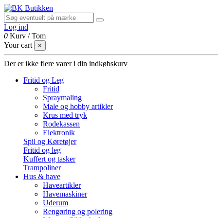
Log ind
0
Kurv
/
Tom
Your cart
×
Der er ikke flere varer i din indkøbskurv
Fritid og Leg
Fritid
Spraymaling
Male og hobby artikler
Krus med tryk
Rodekassen
Elektronik
Spil og Køretøjer
Fritid og leg
Kuffert og tasker
Trampoliner
Hus & have
Haveartikler
Havemaskiner
Uderum
Rengøring og polering