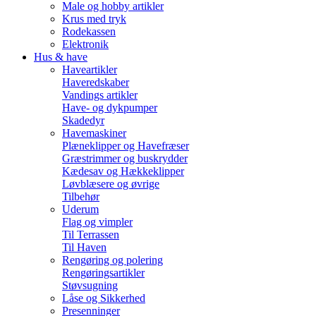
Male og hobby artikler
Krus med tryk
Rodekassen
Elektronik
Hus & have
Haveartikler
Haveredskaber
Vandings artikler
Have- og dykpumper
Skadedyr
Havemaskiner
Plæneklipper og Havefræser
Græstrimmer og buskrydder
Kædesav og Hækkeklipper
Løvblæsere og øvrige
Tilbehør
Uderum
Flag og vimpler
Til Terrassen
Til Haven
Rengøring og polering
Rengøringsartikler
Støvsugning
Låse og Sikkerhed
Presenninger