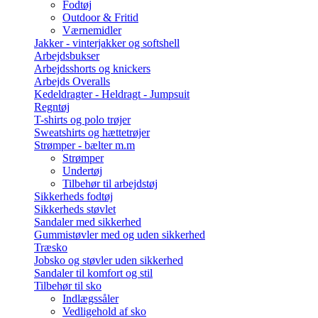
Fodtøj
Outdoor & Fritid
Værnemidler
Jakker - vinterjakker og softshell
Arbejdsbukser
Arbejdsshorts og knickers
Arbejds Overalls
Kedeldragter - Heldragt - Jumpsuit
Regntøj
T-shirts og polo trøjer
Sweatshirts og hættetrøjer
Strømper - bælter m.m
Strømper
Undertøj
Tilbehør til arbejdstøj
Sikkerheds fodtøj
Sikkerheds støvlet
Sandaler med sikkerhed
Gummistøvler med og uden sikkerhed
Træsko
Jobsko og støvler uden sikkerhed
Sandaler til komfort og stil
Tilbehør til sko
Indlægssåler
Vedligehold af sko