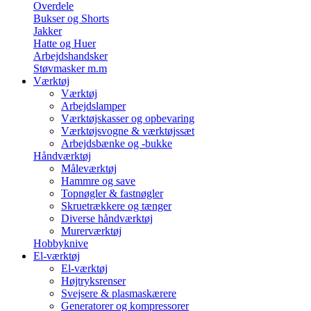
Overdele
Bukser og Shorts
Jakker
Hatte og Huer
Arbejdshandsker
Støvmasker m.m
Værktøj
Værktøj
Arbejdslamper
Værktøjskasser og opbevaring
Værktøjsvogne & værktøjssæt
Arbejdsbænke og -bukke
Håndværktøj
Måleværktøj
Hammre og save
Topnøgler & fastnøgler
Skruetrækkere og tænger
Diverse håndværktøj
Murerværktøj
Hobbyknive
El-værktøj
El-værktøj
Højtryksrenser
Svejsere & plasmaskærere
Generatorer og kompressorer