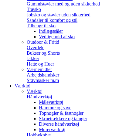
Gummistøvler med og uden sikkerhed
Træsko
Jobsko og støvler uden sikkerhed
Sandaler til komfort og stil
Tilbehør til sko
Indlægssåler
Vedligehold af sko
Outdoor & Fritid
Overdele
Bukser og Shorts
Jakker
Hatte og Huer
Værnemidler
Arbejdshandsker
Støvmasker m.m
Værktøj
Værktøj
Håndværktøj
Måleværktøj
Hammre og save
Topnøgler & fastnøgler
Skruetrækkere og tænger
Diverse håndværktøj
Murerværktøj
Hobbyknive